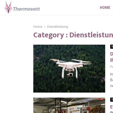
HOME
Home
Dienstleistung
Category : Dienstleistu
D
D
I
P
I
B
n
D
E