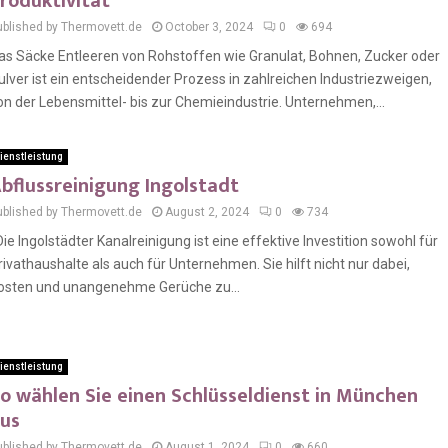
roduktivität
ublished by Thermovett.de
October 3, 2024
0
694
as Säcke Entleeren von Rohstoffen wie Granulat, Bohnen, Zucker oder
ulver ist ein entscheidender Prozess in zahlreichen Industriezweigen,
on der Lebensmittel- bis zur Chemieindustrie. Unternehmen,...
ienstleistung
bflussreinigung Ingolstadt
ublished by Thermovett.de
August 2, 2024
0
734
ie Ingolstädter Kanalreinigung ist eine effektive Investition sowohl für
rivathaushalte als auch für Unternehmen. Sie hilft nicht nur dabei,
osten und unangenehme Gerüche zu...
ienstleistung
o wählen Sie einen Schlüsseldienst in München
us
ublished by Thermovett.de
August 1, 2024
0
660