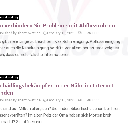
ienstleistung
o verhindern Sie Probleme mit Abflussrohren
ublished by Thermovett.de
February 16, 2021
0
1109
s gibt viele Dinge zu beachten, was Rohrreinigung, Abflussreinigung
der auch die Kanalreinigung betrifft. Vor allem heutzutage zeigt es
ich, dass es viele falsche Informationen...
ienstleistung
chädlingsbekämpfer in der Nähe im Internet
inden
ublished by Thermovett.de
February 15, 2021
0
1005
ie sind auf Milben allergisch? Sie finden Silberfische schon bei Ihren
ssensvorräten? Im alten Pelz der Oma haben sich Motten breit
emacht? Sie öffnen eine...