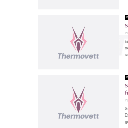
D
S
P
E
o
s
D
S
f
P
S
E
g