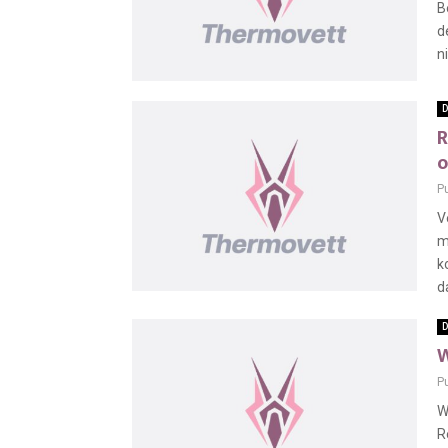
B
d
n
D
R
o
P
V
m
k
da
D
W
P
W
R