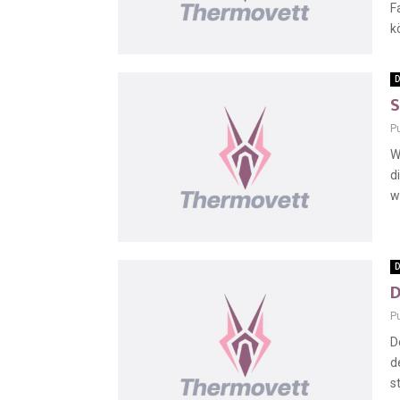
F
k
D
S
P
W
d
w
D
D
P
D
d
s