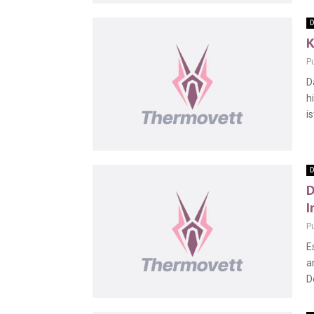
D
P
D
h
is
D
D
I
P
E
a
D