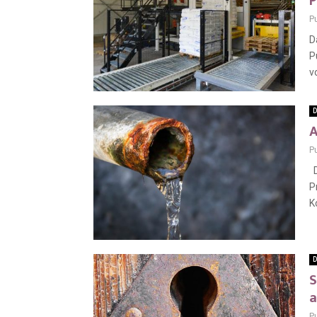
P
P
D
P
v
D
A
P
D
P
K
D
S
a
P