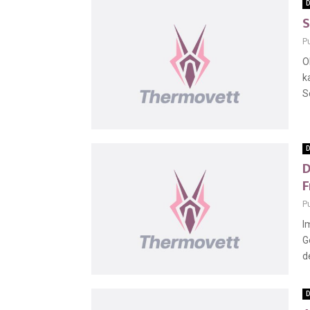
D
S
P
O
k
S
D
D
F
P
I
G
d
D