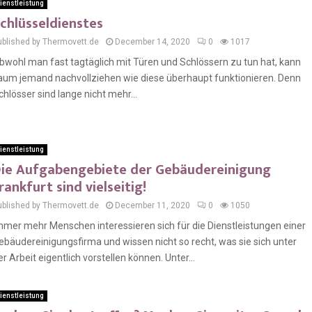
ienstleistung
chlüsseldienstes
ublished by Thermovett.de
December 14, 2020
0
1017
bwohl man fast tagtäglich mit Türen und Schlössern zu tun hat, kann
aum jemand nachvollziehen wie diese überhaupt funktionieren. Denn
chlösser sind lange nicht mehr...
ienstleistung
ie Aufgabengebiete der Gebäudereinigung
rankfurt sind vielseitig!
ublished by Thermovett.de
December 11, 2020
0
1050
mmer mehr Menschen interessieren sich für die Dienstleistungen einer
ebäudereinigungsfirma und wissen nicht so recht, was sie sich unter
er Arbeit eigentlich vorstellen können. Unter...
ienstleistung