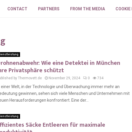
CONTACT
PARTNERS
FROM THE MEDIA
COOKIE
ng
ienstleistung
rohnenabwehr: Wie eine Detektei in München
hre Privatsphäre schützt
ublished by Thermovett.de
November 29, 2024
0
734
n einer Welt, in der Technologie und Überwachung immer mehr an
edeutung gewinnen, sehen sich viele Menschen und Unternehmen mit
euen Herausforderungen konfrontiert. Eine der...
ienstleistung
ffizientes Säcke Entleeren für maximale