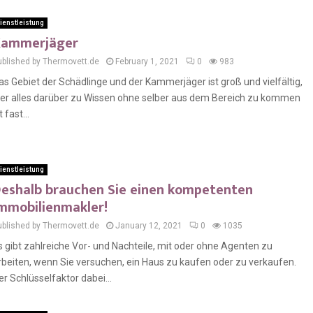
ienstleistung
Kammerjäger
ublished by Thermovett.de
February 1, 2021
0
983
as Gebiet der Schädlinge und der Kammerjäger ist groß und vielfältig,
ier alles darüber zu Wissen ohne selber aus dem Bereich zu kommen
t fast...
ienstleistung
eshalb brauchen Sie einen kompetenten
mmobilienmakler!
ublished by Thermovett.de
January 12, 2021
0
1035
s gibt zahlreiche Vor- und Nachteile, mit oder ohne Agenten zu
rbeiten, wenn Sie versuchen, ein Haus zu kaufen oder zu verkaufen.
er Schlüsselfaktor dabei...