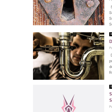
S
S
S
S
D
D
P
D
p
d
R
D
S
S
P