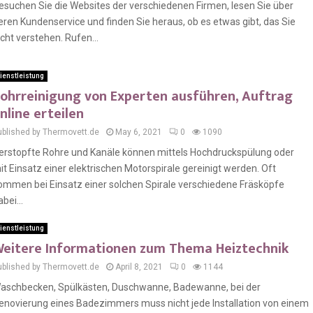
esuchen Sie die Websites der verschiedenen Firmen, lesen Sie über
eren Kundenservice und finden Sie heraus, ob es etwas gibt, das Sie
icht verstehen. Rufen...
ienstleistung
ohrreinigung von Experten ausführen, Auftrag
nline erteilen
ublished by Thermovett.de
May 6, 2021
0
1090
erstopfte Rohre und Kanäle können mittels Hochdruckspülung oder
it Einsatz einer elektrischen Motorspirale gereinigt werden. Oft
ommen bei Einsatz einer solchen Spirale verschiedene Fräsköpfe
bei...
ienstleistung
eitere Informationen zum Thema Heiztechnik
ublished by Thermovett.de
April 8, 2021
0
1144
aschbecken, Spülkästen, Duschwanne, Badewanne, bei der
enovierung eines Badezimmers muss nicht jede Installation von einem