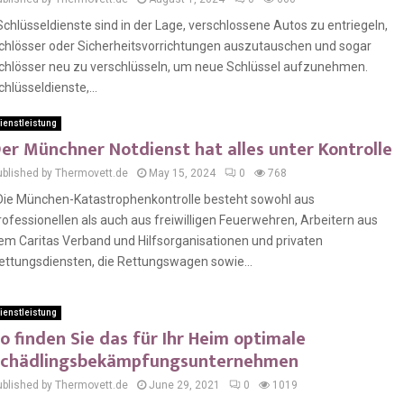
chlüsseldienste sind in der Lage, verschlossene Autos zu entriegeln,
chlösser oder Sicherheitsvorrichtungen auszutauschen und sogar
chlösser neu zu verschlüsseln, um neue Schlüssel aufzunehmen.
chlüsseldienste,...
ienstleistung
er Münchner Notdienst hat alles unter Kontrolle
ublished by Thermovett.de
May 15, 2024
0
768
ie München-Katastrophenkontrolle besteht sowohl aus
rofessionellen als auch aus freiwilligen Feuerwehren, Arbeitern aus
em Caritas Verband und Hilfsorganisationen und privaten
ettungsdiensten, die Rettungswagen sowie...
ienstleistung
o finden Sie das für Ihr Heim optimale
chädlingsbekämpfungsunternehmen
ublished by Thermovett.de
June 29, 2021
0
1019