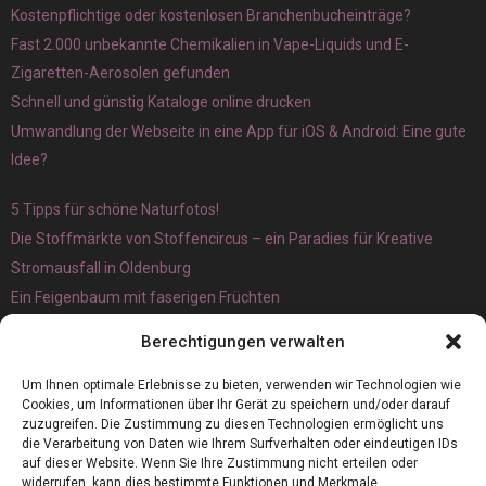
Kostenpflichtige oder kostenlosen Branchenbucheinträge?
Fast 2.000 unbekannte Chemikalien in Vape-Liquids und E-
Zigaretten-Aerosolen gefunden
Schnell und günstig Kataloge online drucken
Umwandlung der Webseite in eine App für iOS & Android: Eine gute
Idee?
5 Tipps für schöne Naturfotos!
Die Stoffmärkte von Stoffencircus – ein Paradies für Kreative
Stromausfall in Oldenburg
Ein Feigenbaum mit faserigen Früchten
Ökologisch interessante Ilex aquifolium und Ligusterpflanzen
Berechtigungen verwalten
kaufen
Magnetangeln
Um Ihnen optimale Erlebnisse zu bieten, verwenden wir Technologien wie
Cookies, um Informationen über Ihr Gerät zu speichern und/oder darauf
zuzugreifen. Die Zustimmung zu diesen Technologien ermöglicht uns
die Verarbeitung von Daten wie Ihrem Surfverhalten oder eindeutigen IDs
auf dieser Website. Wenn Sie Ihre Zustimmung nicht erteilen oder
widerrufen, kann dies bestimmte Funktionen und Merkmale