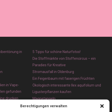
eibentönung in
5 Tipps für schöne Naturfotos!
Die Stoffmärkte von Stoffencircus – ein
Paradies für Kreative
en
Stromausfall in Oldenburg
Ein Feigenbaum mit faserigen Früchten
ien in Vape-
Ökologisch interessante Ilex aquifolium und
olen gefunden
Ligusterpflanzen kaufen
line drucken
Magnetangeln
e App für iOS
Berechtigungen verwalten