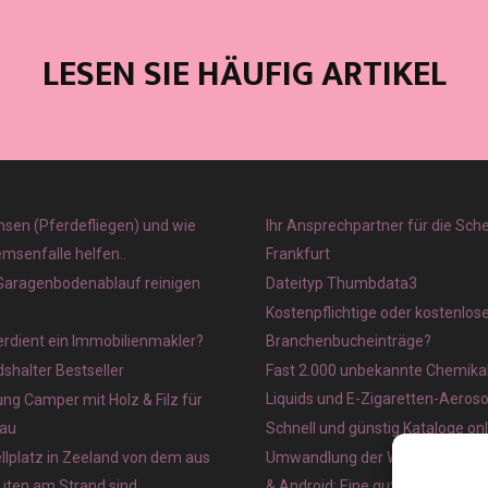
LESEN SIE HÄUFIG ARTIKEL
sen (Pferdefliegen) und wie
Ihr Ansprechpartner für die Sch
emsenfalle helfen..
Frankfurt
 Garagenbodenablauf reinigen
Dateityp Thumbdata3
Kostenpflichtige oder kostenlos
verdient ein Immobilienmakler?
Branchenbucheinträge?
halter Bestseller
Fast 2.000 unbekannte Chemikal
Liquids und E-Zigaretten-Aeros
ung Camper mit Holz & Filz für
au
Schnell und günstig Kataloge on
lplatz in Zeeland von dem aus
Umwandlung der Webseite in ein
nuten am Strand sind
& Android: Eine gute Idee?