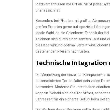
Platzverhältnissen vor Ort ab. Nicht jedes Sys
unerlässlich ist.
Besonders bei Pfosten mit großen Abmessunge
greifen Experten gerne auf spezielle Lösungen
ideale Wahl, da die Gelenkarm-Technik flexibe
zeichnen sich durch einen sanften Lauf und e
die Hebelwirkung optimal verteilt wird. Zude
bestehenden Pfeilern nachrüsten.
Technische Integration 
Die Vernetzung der einzelnen Komponenten is
automatisiertes Tor entfaltet sein volles Pote
harmoniert. Moderne Steuereinheiten erlauben
koppeln. Sobald sich das Tor öffnet, schaltet
Jahreszeit für ein sicheres Gefühl beim Befa
Die Wartung dieser Systeme sollte dabei nich