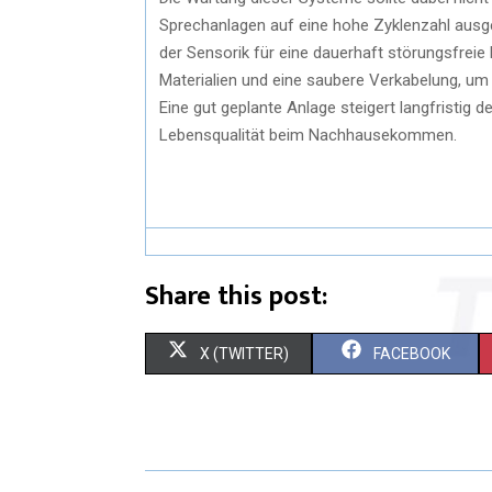
Sprechanlagen auf eine hohe Zyklenzahl ausg
der Sensorik für eine dauerhaft störungsfreie
Materialien und eine saubere Verkabelung, um
Eine gut geplante Anlage steigert langfristig 
Lebensqualität beim Nachhausekommen.
Share this post:
S
S
X (TWITTER)
FACEBOOK
H
H
A
A
R
R