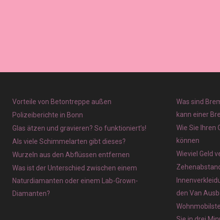
Vorteile von Betontreppe außen
Was sind Brem
kann einer Br
Polizeiberichte in Bonn
Wie Sie Ihren
Glas ätzen und gravieren? So funktioniert’s!
können
Als viele Schimmelarten gibt dieses?
Wieviel Geld 
Wurzeln aus den Abflüssen entfernen
Zehenabstands
Was ist der Unterschied zwischen einem
Innenverkleid
Naturdiamanten oder einem Lab-Grown-
den Van Ausb
Diamanten?
Wohnmobilstel
Sie in drei Mi