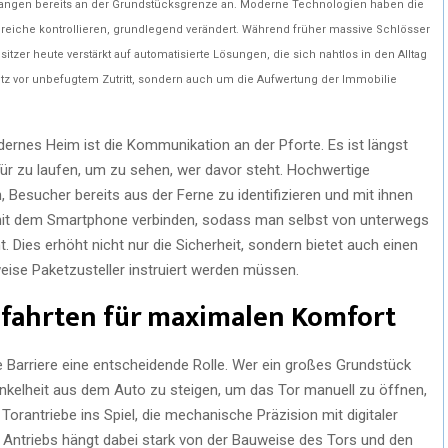
fangen bereits an der Grundstücksgrenze an. Moderne Technologien haben die
ereiche kontrollieren, grundlegend verändert. Während früher massive Schlösser
zer heute verstärkt auf automatisierte Lösungen, die sich nahtlos in den Alltag
utz vor unbefugtem Zutritt, sondern auch um die Aufwertung der Immobilie
ernes Heim ist die Kommunikation an der Pforte. Es ist längst
Tür zu laufen, um zu sehen, wer davor steht. Hochwertige
Besucher bereits aus der Ferne zu identifizieren und mit ihnen
mit dem Smartphone verbinden, sodass man selbst von unterwegs
. Dies erhöht nicht nur die Sicherheit, sondern bietet auch einen
ise Paketzusteller instruiert werden müssen.
fahrten für maximalen Komfort
 Barriere eine entscheidende Rolle. Wer ein großes Grundstück
unkelheit aus dem Auto zu steigen, um das Tor manuell zu öffnen,
rantriebe ins Spiel, die mechanische Präzision mit digitaler
n Antriebs hängt dabei stark von der Bauweise des Tors und den