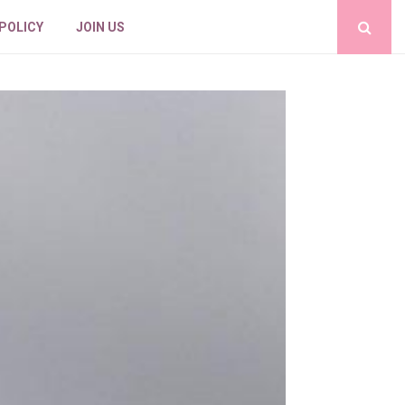
 POLICY
JOIN US