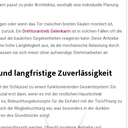
tem passt zu jeder Architektur, weshalb eine individuelle Planung
n oder wenn das Tor zwischen breiten Säulen montiert ist,
 zurück. Ein
Drehtorantrieb Gelenkarm
ist in solchen Fällen oft die
l auf die baulichen Gegebenheiten reagieren kann. Diese Antriebe
ine hohe Langlebigkeit aus, da die mechanische Belastung durch
m lassen sie sich meist ohne aufwendige Stemmarbeiten an
und langfristige Zuverlässigkeit
t der Schlüssel zu einem funktionierenden Gesamtsystem. Ein
nzial erst dann, wenn es mit der restlichen Haustechnik
 es, Beleuchtungskonzepte für die Einfahrt mit der Toröffnung zu
 sich die Wegbeleuchtung ein, was besonders in der dunklen
hren des Grundstücks sorgt.
t vernachlässigt werden. Obwohl moderne Antriebe und