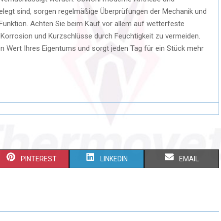
elegt sind, sorgen regelmäßige Überprüfungen der Mechanik und
 Funktion. Achten Sie beim Kauf vor allem auf wetterfeste
 Korrosion und Kurzschlüsse durch Feuchtigkeit zu vermeiden.
den Wert Ihres Eigentums und sorgt jeden Tag für ein Stück mehr
S
S
S
PINTEREST
LINKEDIN
EMAIL
H
H
H
A
A
A
R
R
R