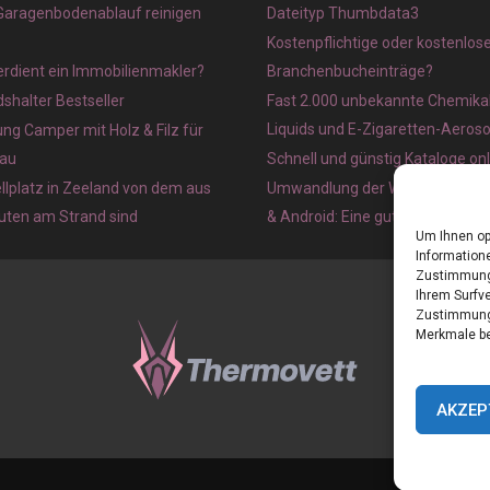
 Garagenbodenablauf reinigen
Dateityp Thumbdata3
Kostenpflichtige oder kostenlos
verdient ein Immobilienmakler?
Branchenbucheinträge?
halter Bestseller
Fast 2.000 unbekannte Chemikal
Liquids und E-Zigaretten-Aeros
ung Camper mit Holz & Filz für
au
Schnell und günstig Kataloge on
lplatz in Zeeland von dem aus
Umwandlung der Webseite in ein
nuten am Strand sind
& Android: Eine gute Idee?
Um Ihnen op
Informatione
Zustimmung 
Ihrem Surfve
Zustimmung 
Merkmale be
AKZEP
Home