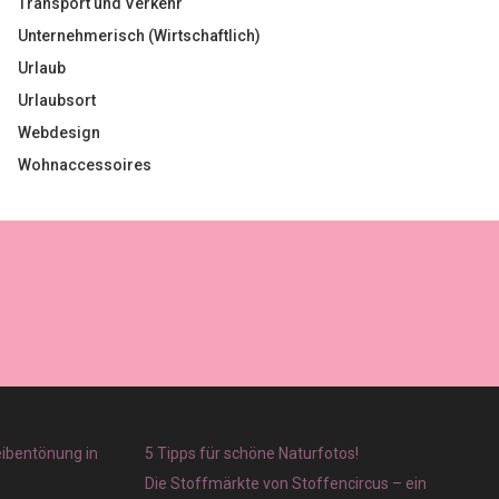
Transport und Verkehr
Unternehmerisch (Wirtschaftlich)
Urlaub
Urlaubsort
Webdesign
Wohnaccessoires
eibentönung in
5 Tipps für schöne Naturfotos!
Die Stoffmärkte von Stoffencircus – ein