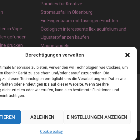
Paradies für Kreative
en
Stromausfall in Oldenburg
Ein Feigenbaum mit faserigen Früchten
ien in Vape-
Ökologisch interessante Ilex aquifolium und
olen gefunden
Ligusterpflanzen kaufen
line drucken
Magnetangeln
e App für iOS
Berechtigungen verwalten
timale Erlebnisse zu bieten, verwenden wir Technologien wie Cookies, um
n über Ihr Gerät zu speichern und/oder darauf zuzugreifen. Die
zu diesen Technologien ermöglicht uns die Verarbeitung von Daten wie
rhalten oder eindeutigen IDs auf dieser Website. Wenn Sie Ihre
nicht erteilen oder widerrufen, kann dies bestimmte Funktionen und
einträchtigen.
TIEREN
ABLEHNEN
EINSTELLUNGEN ANZEIGEN
Cookie policy
Cookie policy (EU)
Our authors
Partners
Website index
Contact