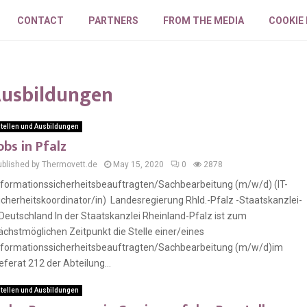
CONTACT
PARTNERS
FROM THE MEDIA
COOKIE
 Ausbildungen
tellen und Ausbildungen
obs in Pfalz
ublished by Thermovett.de
May 15, 2020
0
2878
nformationssicherheitsbeauftragten/Sachbearbeitung (m/w/d) (IT-
icherheitskoordinator/in) Landesregierung Rhld.-Pfalz -Staatskanzlei-
eutschland In der Staatskanzlei Rheinland-Pfalz ist zum
ächstmöglichen Zeitpunkt die Stelle einer/eines
nformationssicherheitsbeauftragten/Sachbearbeitung (m/w/d)im
eferat 212 der Abteilung...
tellen und Ausbildungen