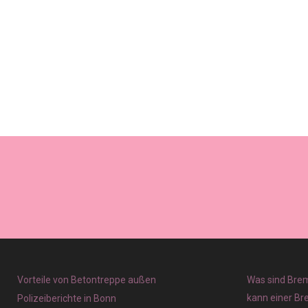
Vorteile von Betontreppe außen
Was sind Brem
kann einer Br
Polizeiberichte in Bonn