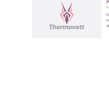
J
P
E
w
di