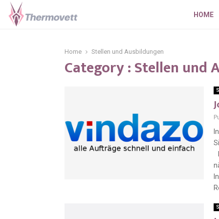
HOME
Home
Stellen und Ausbildungen
Category : Stellen und
S
J
P
I
S
D
n
I
R
S