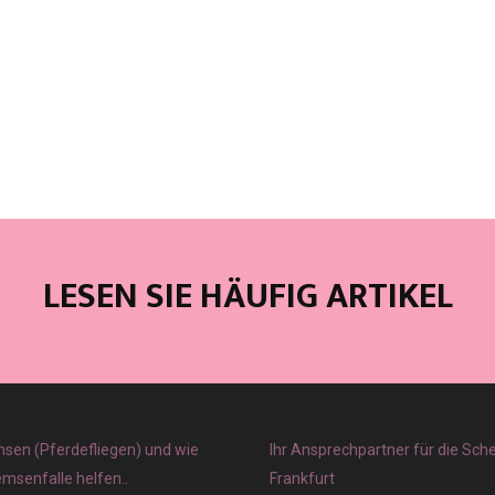
LESEN SIE HÄUFIG ARTIKEL
sen (Pferdefliegen) und wie
Ihr Ansprechpartner für die Sch
emsenfalle helfen..
Frankfurt