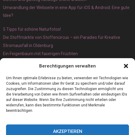
Umwandlung der Webseite in eine App für iOS & Android: Eine gute
Idee?
5 Tipps für schöne Naturfotos!
Die Stoffmärkte von Stoffencircus – ein Paradies für Kreative
Stromausfall in Oldenburg
Ein Feigenbaum mit faserigen Früchten
Ökologisch interessante Ilex aquifolium und Ligusterpflanzen
Berechtigungen verwalten
kaufen
Magnetangeln
Um Ihnen optimale Erlebnisse zu bieten, verwenden wir Technologien wie
Cookies, um Informationen über Ihr Gerät zu speichern und/oder darauf
zuzugreifen. Die Zustimmung zu diesen Technologien ermöglicht uns
die Verarbeitung von Daten wie Ihrem Surfverhalten oder eindeutigen IDs
auf dieser Website. Wenn Sie Ihre Zustimmung nicht erteilen oder
widerrufen, kann dies bestimmte Funktionen und Merkmale
beeinträchtigen.
AKZEPTIEREN