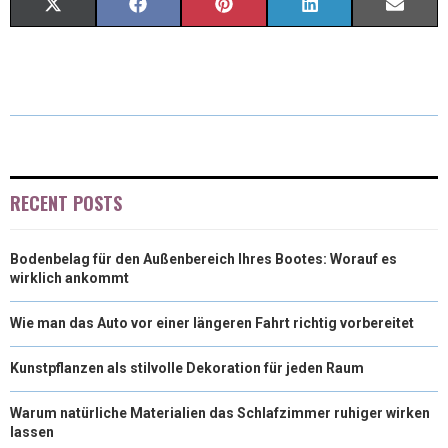
S
S
S
S
S
X
F
P
L
E
H
H
H
H
H
(
A
I
I
M
A
A
A
A
A
T
C
N
N
A
R
R
R
R
R
W
E
T
K
I
E
E
E
E
E
I
B
E
E
L
O
O
O
O
O
T
O
R
D
RECENT POSTS
N
N
N
N
N
T
O
E
I
Bodenbelag für den Außenbereich Ihres Bootes: Worauf es
E
K
S
N
wirklich ankommt
R
T
Wie man das Auto vor einer längeren Fahrt richtig vorbereitet
)
Kunstpflanzen als stilvolle Dekoration für jeden Raum
Warum natürliche Materialien das Schlafzimmer ruhiger wirken
lassen