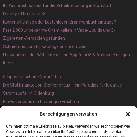
Ihr Ansprechpartner für die Scheibentönung in Frankfurt
Dateityp Thumbdata3
Kostenpflichtige oder kostenlosen Branchenbucheinträge?
Fast 2.000 unbekannte Chemikalien in Vape-Liquids und E-
Zigaretten-Aerosolen gefunden
Schnell und günstig Kataloge online drucken
Umwandlung der Webseite in eine App für iOS & Android: Eine gute
Idee?
5 Tipps für schöne Naturfotos!
Die Stoffmärkte von Stoffencircus – ein Paradies für Kreative
Stromausfall in Oldenburg
Ein Feigenbaum mit faserigen Früchten
Ökologisch interessante Ilex aquifolium und Ligusterpflanzen
Berechtigungen verwalten
kaufen
Magnetangeln
Um Ihnen optimale Erlebnisse zu bieten, verwenden wir Technologien wie
Cookies, um Informationen über Ihr Gerät zu speichern und/oder darauf