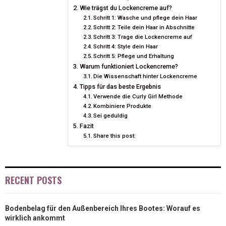
Wie trägst du Lockencreme auf?
N
N
N
N
N
T
O
E
I
Schritt 1: Wasche und pflege dein Haar
E
K
S
N
Schritt 2: Teile dein Haar in Abschnitte
Schritt 3: Trage die Lockencreme auf
R
T
Schritt 4: Style dein Haar
Schritt 5: Pflege und Erhaltung
)
Warum funktioniert Lockencreme?
Die Wissenschaft hinter Lockencreme
Tipps für das beste Ergebnis
Verwende die Curly Girl Methode
Kombiniere Produkte
Sei geduldig
Fazit
Share this post:
RECENT POSTS
Bodenbelag für den Außenbereich Ihres Bootes: Worauf es
wirklich ankommt