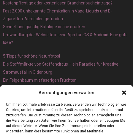
Kostenpflichtige oder kostenlosen Branchenbucheinträge?
Fast 2.000 unbekannte Chemikalien in Vape-Liquids und E-
Zigaretten-Aerosolen gefunden
Schnell und günstig Kataloge online drucken
Umwandlung der Webseite in eine App für iOS & Android: Eine gute
Idee?
5 Tipps für schöne Naturfotos!
Die Stoffmärkte von Stoffencircus – ein Paradies für Kreative
Stromausfall in Oldenburg
Ein Feigenbaum mit faserigen Früchten
Ökologisch interessante Ilex aquifolium und Ligusterpflanzen
Berechtigungen verwalten
kaufen
Magnetangeln
Um Ihnen optimale Erlebnisse zu bieten, verwenden wir Technologien wie
Cookies, um Informationen über Ihr Gerät zu speichern und/oder darauf
zuzugreifen. Die Zustimmung zu diesen Technologien ermöglicht uns
die Verarbeitung von Daten wie Ihrem Surfverhalten oder eindeutigen IDs
auf dieser Website. Wenn Sie Ihre Zustimmung nicht erteilen oder
widerrufen, kann dies bestimmte Funktionen und Merkmale