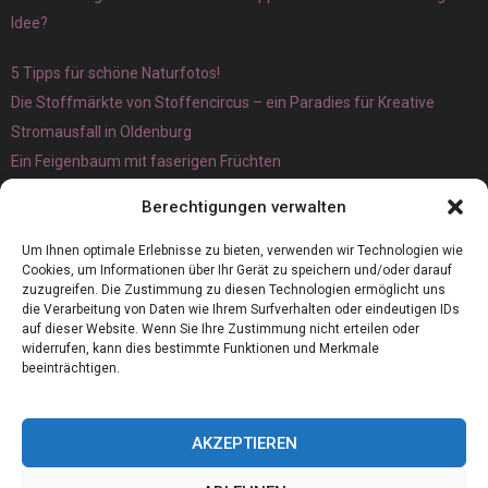
Idee?
5 Tipps für schöne Naturfotos!
Die Stoffmärkte von Stoffencircus – ein Paradies für Kreative
Stromausfall in Oldenburg
Ein Feigenbaum mit faserigen Früchten
Ökologisch interessante Ilex aquifolium und Ligusterpflanzen
Berechtigungen verwalten
kaufen
Magnetangeln
Um Ihnen optimale Erlebnisse zu bieten, verwenden wir Technologien wie
Cookies, um Informationen über Ihr Gerät zu speichern und/oder darauf
zuzugreifen. Die Zustimmung zu diesen Technologien ermöglicht uns
die Verarbeitung von Daten wie Ihrem Surfverhalten oder eindeutigen IDs
auf dieser Website. Wenn Sie Ihre Zustimmung nicht erteilen oder
widerrufen, kann dies bestimmte Funktionen und Merkmale
beeinträchtigen.
AKZEPTIEREN