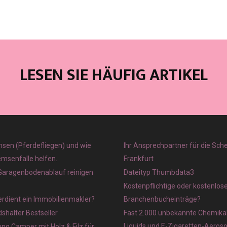
LESEN SIE HÄUFIG ARTIKEL
sen (Pferdefliegen) und wie
Ihr Ansprechpartner für die Sch
emsenfalle helfen..
Frankfurt
 Garagenbodenablauf reinigen
Dateityp Thumbdata3
Kostenpflichtige oder kostenlos
verdient ein Immobilienmakler?
Branchenbucheinträge?
halter Bestseller
Fast 2.000 unbekannte Chemikal
Liquids und E-Zigaretten-Aeros
ung Camper mit Holz & Filz für