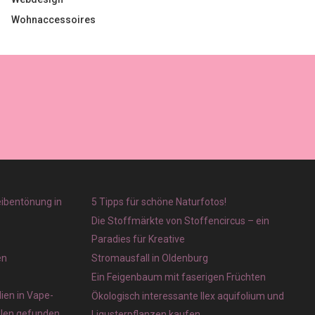
Wohnaccessoires
eibentönung in
5 Tipps für schöne Naturfotos!
Die Stoffmärkte von Stoffencircus – ein
Paradies für Kreative
en
Stromausfall in Oldenburg
Ein Feigenbaum mit faserigen Früchten
ien in Vape-
Ökologisch interessante Ilex aquifolium und
olen gefunden
Ligusterpflanzen kaufen