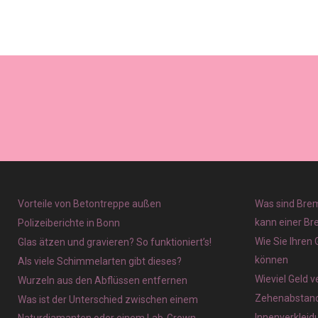
Vorteile von Betontreppe außen
Was sind Brem
kann einer Br
Polizeiberichte in Bonn
Wie Sie Ihren
Glas ätzen und gravieren? So funktioniert’s!
können
Als viele Schimmelarten gibt dieses?
Wieviel Geld 
Wurzeln aus den Abflüssen entfernen
Zehenabstands
Was ist der Unterschied zwischen einem
Innenverkleid