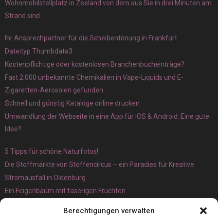
Wohnmobilstellplatz in Zeeland von dem aus Sie in drei Minuten am
Strand sind
Ihr Ansprechpartner für die Scheibentönung in Frankfurt
Dateityp Thumbdata3
Kostenpflichtige oder kostenlosen Branchenbucheinträge?
Fast 2.000 unbekannte Chemikalien in Vape-Liquids und E-
Zigaretten-Aerosolen gefunden
Schnell und günstig Kataloge online drucken
Umwandlung der Webseite in eine App für iOS & Android: Eine gute
Idee?
5 Tipps für schöne Naturfotos!
Die Stoffmärkte von Stoffencircus – ein Paradies für Kreative
Stromausfall in Oldenburg
Ein Feigenbaum mit faserigen Früchten
Ökologisch interessante Ilex aquifolium und Ligusterpflanzen
Berechtigungen verwalten
kaufen