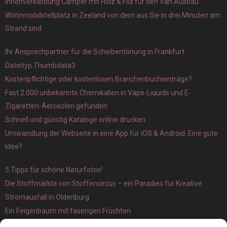
Innenverkleidung Camper mit Holz & Filz für den Van Ausbau
Wohnmobilstellplatz in Zeeland von dem aus Sie in drei Minuten am
Strand sind
Ihr Ansprechpartner für die Scheibentönung in Frankfurt
Dateityp Thumbdata3
Kostenpflichtige oder kostenlosen Branchenbucheinträge?
Fast 2.000 unbekannte Chemikalien in Vape-Liquids und E-
Zigaretten-Aerosolen gefunden
Schnell und günstig Kataloge online drucken
Umwandlung der Webseite in eine App für iOS & Android: Eine gute
Idee?
5 Tipps für schöne Naturfotos!
Die Stoffmärkte von Stoffencircus – ein Paradies für Kreative
Stromausfall in Oldenburg
Ein Feigenbaum mit faserigen Früchten
Ökologisch interessante Ilex aquifolium und Ligusterpflanzen