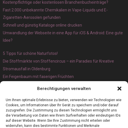
Kostenpflichtige oder kostenlosen Branchenbucheinträge?
Fast 2.000 unbekannte Chemikalien in Vape-Liquids und E-
Zigaretten-Aerosolen gefunden
Schnell und günstig Kataloge online drucken
Umwandlung der Webseite in eine App für iOS & Android: Eine gute
Idee?
5 Tipps für schöne Naturfotos!
Die Stoffmärkte von Stoffencircus – ein Paradies für Kreative
Stromausfall in Oldenburg
Ein Feigenbaum mit faserigen Früchten
Ökologisch interessante Ilex aquifolium und Ligusterpflanzen
Berechtigungen verwalten
kaufen
Magnetangeln
Um Ihnen optimale Erlebnisse zu bieten, verwenden wir Technologien wie
Cookies, um Informationen über Ihr Gerät zu speichern und/oder darauf
zuzugreifen. Die Zustimmung zu diesen Technologien ermöglicht uns
die Verarbeitung von Daten wie Ihrem Surfverhalten oder eindeutigen IDs
auf dieser Website. Wenn Sie Ihre Zustimmung nicht erteilen oder
widerrufen, kann dies bestimmte Funktionen und Merkmale