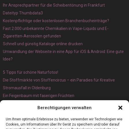
Ihr Ansprechpartner für die Scheibentönung in Frankfurt
Dateityp Thumbdata3
Kostenpflichtige oder kostenlosen Branchenbucheinträge?
Fast 2.000 unbekannte Chemikalien in Vape-Liquids und E-
Zigaretten-Aerosolen gefunden
Schnell und günstig Kataloge online drucken
Umwandlung der Webseite in eine App für iOS & Android: Eine gute
Idee?
5 Tipps für schöne Naturfotos!
Die Stoffmärkte von Stoffencircus – ein Paradies für Kreative
Stromausfall in Oldenburg
Ein Feigenbaum mit faserigen Früchten
Ökologisch interessante Ilex aquifolium und Ligusterpflanzen
Berechtigungen verwalten
kaufen
Magnetangeln
Um Ihnen optimale Erlebnisse zu bieten, verwenden wir Technologien wie
Cookies, um Informationen über Ihr Gerät zu speichern und/oder darauf