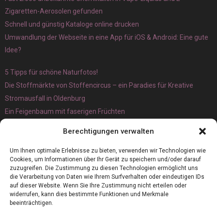
Zigaretten-Aerosolen gefunden
Schnell und günstig Kataloge online drucken
Umwandlung der Webseite in eine App für iOS & Android: Eine gute
Idee?
5 Tipps für schöne Naturfotos!
Die Stoffmärkte von Stoffencircus – ein Paradies für Kreative
Stromausfall in Oldenburg
Ein Feigenbaum mit faserigen Früchten
Ökologisch interessante Ilex aquifolium und Ligusterpflanzen
Berechtigungen verwalten
kaufen
Magnetangeln
Um Ihnen optimale Erlebnisse zu bieten, verwenden wir Technologien wie
Cookies, um Informationen über Ihr Gerät zu speichern und/oder darauf
zuzugreifen. Die Zustimmung zu diesen Technologien ermöglicht uns
die Verarbeitung von Daten wie Ihrem Surfverhalten oder eindeutigen IDs
auf dieser Website. Wenn Sie Ihre Zustimmung nicht erteilen oder
widerrufen, kann dies bestimmte Funktionen und Merkmale
beeinträchtigen.