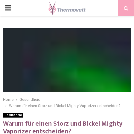
PRIMARY
MENU
Home
Gesundheid
Warum für einen Storz und Bickel Mighty Vaporizer entscheiden?
Gesundheid
Warum für einen Storz und Bickel Mighty
Vaporizer entscheiden?