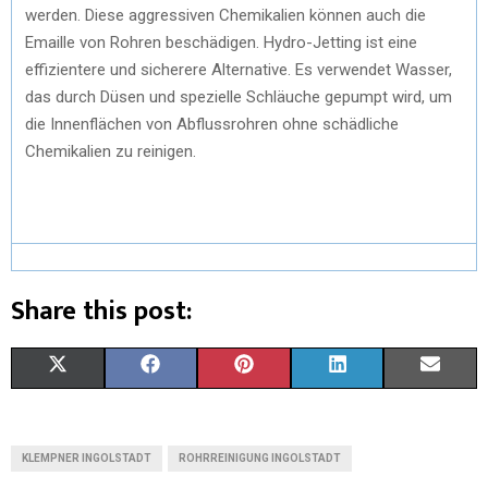
werden. Diese aggressiven Chemikalien können auch die
Emaille von Rohren beschädigen. Hydro-Jetting ist eine
effizientere und sicherere Alternative. Es verwendet Wasser,
das durch Düsen und spezielle Schläuche gepumpt wird, um
die Innenflächen von Abflussrohren ohne schädliche
Chemikalien zu reinigen.
Share this post:
S
S
S
S
S
X
F
P
L
E
H
H
H
H
H
(
A
I
I
M
A
A
A
A
A
T
C
N
N
A
KLEMPNER INGOLSTADT
ROHRREINIGUNG INGOLSTADT
R
R
R
R
R
W
E
T
K
I