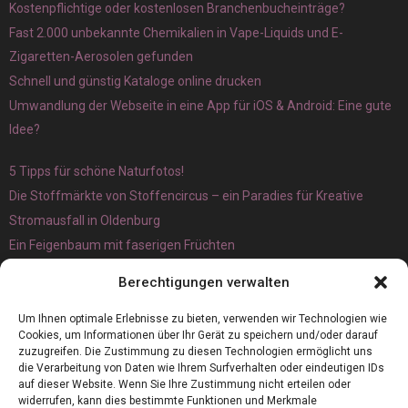
Kostenpflichtige oder kostenlosen Branchenbucheinträge?
Fast 2.000 unbekannte Chemikalien in Vape-Liquids und E-
Zigaretten-Aerosolen gefunden
Schnell und günstig Kataloge online drucken
Umwandlung der Webseite in eine App für iOS & Android: Eine gute
Idee?
5 Tipps für schöne Naturfotos!
Die Stoffmärkte von Stoffencircus – ein Paradies für Kreative
Stromausfall in Oldenburg
Ein Feigenbaum mit faserigen Früchten
Ökologisch interessante Ilex aquifolium und Ligusterpflanzen
Berechtigungen verwalten
kaufen
Magnetangeln
Um Ihnen optimale Erlebnisse zu bieten, verwenden wir Technologien wie
Cookies, um Informationen über Ihr Gerät zu speichern und/oder darauf
zuzugreifen. Die Zustimmung zu diesen Technologien ermöglicht uns
die Verarbeitung von Daten wie Ihrem Surfverhalten oder eindeutigen IDs
auf dieser Website. Wenn Sie Ihre Zustimmung nicht erteilen oder
widerrufen, kann dies bestimmte Funktionen und Merkmale