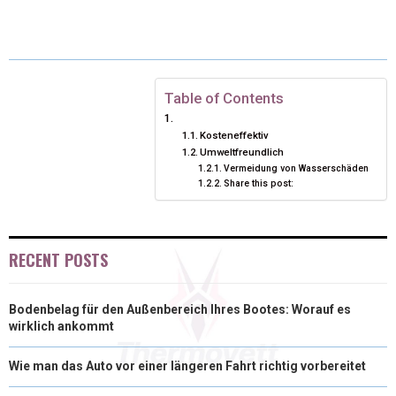
E
E
E
E
E
I
B
E
E
L
O
O
O
O
O
T
O
R
D
N
N
N
N
N
T
O
E
I
Table of Contents
E
K
S
N
Kosteneffektiv
Umweltfreundlich
R
T
Vermeidung von Wasserschäden
Share this post:
)
RECENT POSTS
Bodenbelag für den Außenbereich Ihres Bootes: Worauf es
wirklich ankommt
Wie man das Auto vor einer längeren Fahrt richtig vorbereitet