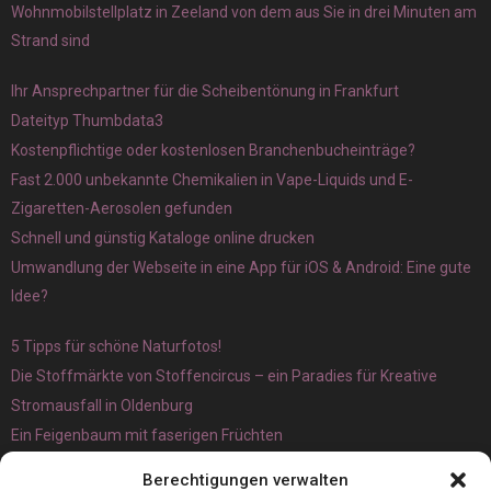
Wohnmobilstellplatz in Zeeland von dem aus Sie in drei Minuten am
Strand sind
Ihr Ansprechpartner für die Scheibentönung in Frankfurt
Dateityp Thumbdata3
Kostenpflichtige oder kostenlosen Branchenbucheinträge?
Fast 2.000 unbekannte Chemikalien in Vape-Liquids und E-
Zigaretten-Aerosolen gefunden
Schnell und günstig Kataloge online drucken
Umwandlung der Webseite in eine App für iOS & Android: Eine gute
Idee?
5 Tipps für schöne Naturfotos!
Die Stoffmärkte von Stoffencircus – ein Paradies für Kreative
Stromausfall in Oldenburg
Ein Feigenbaum mit faserigen Früchten
Ökologisch interessante Ilex aquifolium und Ligusterpflanzen
Berechtigungen verwalten