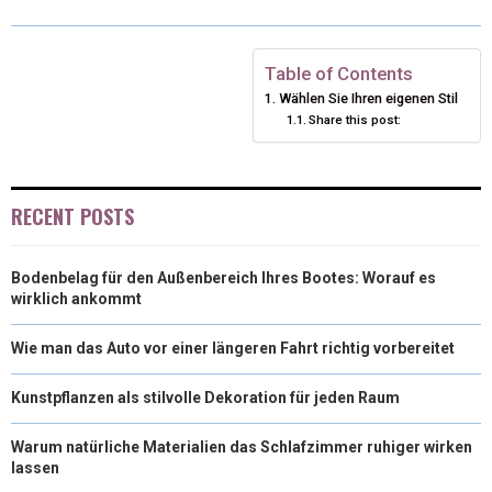
O
O
O
O
O
T
O
R
D
N
N
N
N
N
T
O
E
I
Table of Contents
Wählen Sie Ihren eigenen Stil
E
K
S
N
Share this post:
R
T
)
RECENT POSTS
Bodenbelag für den Außenbereich Ihres Bootes: Worauf es
wirklich ankommt
Wie man das Auto vor einer längeren Fahrt richtig vorbereitet
Kunstpflanzen als stilvolle Dekoration für jeden Raum
Warum natürliche Materialien das Schlafzimmer ruhiger wirken
lassen