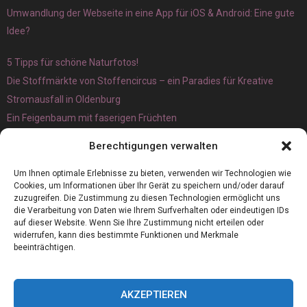
Umwandlung der Webseite in eine App für iOS & Android: Eine gute
Idee?
5 Tipps für schöne Naturfotos!
Die Stoffmärkte von Stoffencircus – ein Paradies für Kreative
Stromausfall in Oldenburg
Ein Feigenbaum mit faserigen Früchten
Ökologisch interessante Ilex aquifolium und Ligusterpflanzen
Berechtigungen verwalten
kaufen
Magnetangeln
Um Ihnen optimale Erlebnisse zu bieten, verwenden wir Technologien wie
Cookies, um Informationen über Ihr Gerät zu speichern und/oder darauf
zuzugreifen. Die Zustimmung zu diesen Technologien ermöglicht uns
die Verarbeitung von Daten wie Ihrem Surfverhalten oder eindeutigen IDs
auf dieser Website. Wenn Sie Ihre Zustimmung nicht erteilen oder
widerrufen, kann dies bestimmte Funktionen und Merkmale
beeinträchtigen.
AKZEPTIEREN