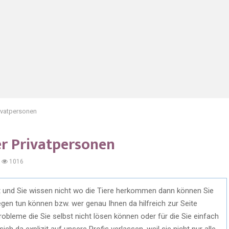
rivatpersonen
er Privatpersonen
1016
t und Sie wissen nicht wo die Tiere herkommen dann können Sie
gen tun können bzw. wer genau Ihnen da hilfreich zur Seite
obleme die Sie selbst nicht lösen können oder für die Sie einfach
ch da explizit auf unsere Profis verlassen, weil sie nicht nur alle