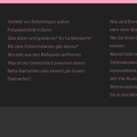
Vorteile von Betontreppe außen
Was sind Brem
kann einer Br
Polizeiberichte in Bonn
Wie Sie Ihren
Glas ätzen und gravieren? So funktioniert’s!
können
Als viele Schimmelarten gibt dieses?
Wieviel Geld 
Wurzeln aus den Abflüssen entfernen
Zehenabstands
Was ist der Unterschied zwischen einem
Innenverkleid
Naturdiamanten oder einem Lab-Grown-
den Van Ausb
Diamanten?
Wohnmobilstel
Sie in drei Mi