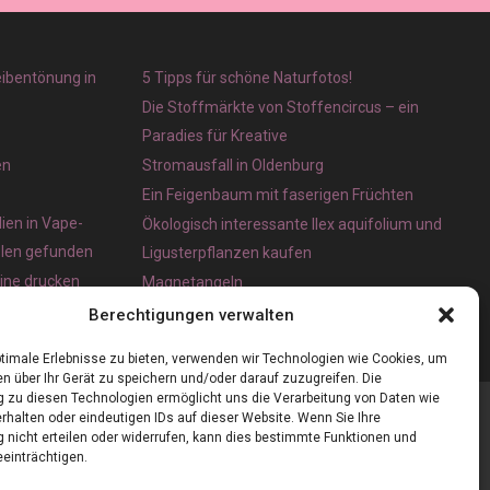
eibentönung in
5 Tipps für schöne Naturfotos!
Die Stoffmärkte von Stoffencircus – ein
Paradies für Kreative
en
Stromausfall in Oldenburg
Ein Feigenbaum mit faserigen Früchten
ien in Vape-
Ökologisch interessante Ilex aquifolium und
olen gefunden
Ligusterpflanzen kaufen
line drucken
Magnetangeln
e App für iOS
Berechtigungen verwalten
timale Erlebnisse zu bieten, verwenden wir Technologien wie Cookies, um
n über Ihr Gerät zu speichern und/oder darauf zuzugreifen. Die
zu diesen Technologien ermöglicht uns die Verarbeitung von Daten wie
rhalten oder eindeutigen IDs auf dieser Website. Wenn Sie Ihre
nicht erteilen oder widerrufen, kann dies bestimmte Funktionen und
einträchtigen.