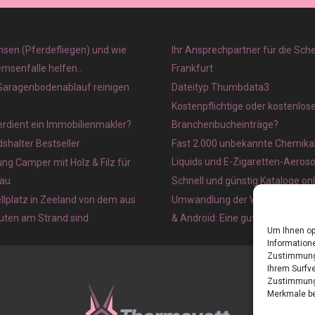
sen (Pferdefliegen) und wie
Ihr Ansprechpartner für die Sch
emsenfalle helfen..
Frankfurt
 Garagenbodenablauf reinigen
Dateityp Thumbdata3
Kostenpflichtige oder kostenlos
verdient ein Immobilienmakler?
Branchenbucheinträge?
halter Bestseller
Fast 2.000 unbekannte Chemikal
Liquids und E-Zigaretten-Aeros
ung Camper mit Holz & Filz für
au
Schnell und günstig Kataloge on
lplatz in Zeeland von dem aus
Umwandlung der Webseite in ein
nuten am Strand sind
& Android: Eine gute Idee?
Um Ihnen op
Informatione
Zustimmung 
Ihrem Surfve
Zustimmung 
Merkmale be