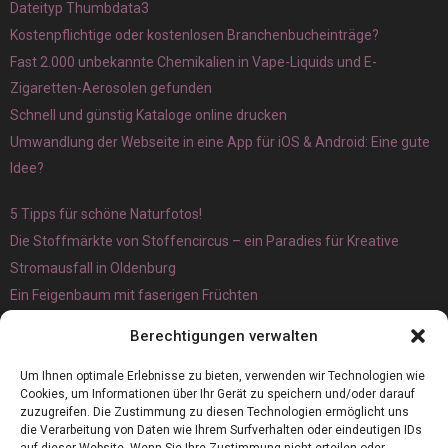
Dateityp Thumbdata3
Kostenpflichtige oder kostenlosen Branchenbucheinträge?
Fast 2.000 unbekannte Chemikalien in Vape-Liquids und E-
Zigaretten-Aerosolen gefunden
Schnell und günstig Kataloge online drucken
Umwandlung der Webseite in eine App für iOS & Android: Eine gute
Idee?
5 Tipps für schöne Naturfotos!
Die Stoffmärkte von Stoffencircus – ein Paradies für Kreative
Stromausfall in Oldenburg
Ein Feigenbaum mit faserigen Früchten
Ökologisch interessante Ilex aquifolium und Ligusterpflanzen
Berechtigungen verwalten
kaufen
Magnetangeln
Um Ihnen optimale Erlebnisse zu bieten, verwenden wir Technologien wie
Cookies, um Informationen über Ihr Gerät zu speichern und/oder darauf
zuzugreifen. Die Zustimmung zu diesen Technologien ermöglicht uns
die Verarbeitung von Daten wie Ihrem Surfverhalten oder eindeutigen IDs