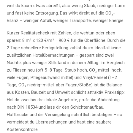
weil du kaum etwas abreißt, also wenig Staub, niedriger Lärm
und fast keine Entsorgung. Das wirkt direkt auf die CO₂-
Bilanz – weniger Abfall, weniger Transporte, weniger Energie.
Kurzer Realitätscheck mit Zahlen, die wehtun oder eben
sparen: 8 m² x 120 €/m² = 960 € für die Oberfläche. Durch die
2 Tage schnellere Fertigstellung zahlst du im Idealfall keine
zusätzlichen Hotelübernachtungen – gespart sind zwei
Nächte, plus weniger Stillstand in deinem Alltag. Im Vergleich
zu Fliesen neu (oft 5–8 Tage, Staub hoch, CO₂ mittel–hoch,
viele Fugen, Pflegeaufwand mittel) und Vinyl/Paneel (1–2
Tage, CO₂ niedrig–mittel, aber Fugen/Stöße) ist die Balance
aus Kosten, Bauzeit und Umwelt schlicht attraktiv. Praxistipp:
Hol dir zwei bis drei lokale Angebote, prüfe die Abdichtung
nach DIN 18534 und lass dir den Schichtenaufbau,
Haftbrücke und die Versiegelung schriftlich bestätigen – so
vermeidest du Überraschungen und hast eine saubere
Kostenkontrolle.