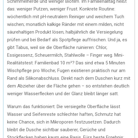
Schimmelherde und weniger Biofilm. Im Familienalltag heißt
das: weniger Putzen, weniger Frust. Konkrete Routine:
wöchentlich mit pH‑neutralem Reiniger und weichem Tuch
wischen; monatlich kalkige Ränder mit einem milden, nicht
säurehaltigen Produkt lösen; halbjährlich die Versiegelung
prüfen und bei Bedarf als Spotpflege auffrischen. Und ja, es
gibt Tabus, weil sie die Oberfläche ruinieren: Chlor,
Essigessenz, Scheuermilch, Stahlwolle – Finger weg. Mini-
Realitätstest: Familienbad 10 m²? Das sind etwa 5 Minuten
Wischpflege pro Woche; Fugen existieren praktisch nur am
Rand als Silikonabschluss. Direkt nach dem Duschen kurz mit
dem Abzieher über die Fläche gehen – so entstehen deutlich
weniger Wasserflecken und der Glanz bleibt länger satt.
Warum das funktioniert: Die versiegelte Oberfläche lässt
Wasser und Seifenreste schlechter haften, Schmutz hat
keine Chance, sich in Mikroporen festzusetzen. Dadurch
bleibt die Dusche sichtbar sauberer, Gerüche und
Stockflecken haben kaum eine Basis. Fürs beste Ergebnis: