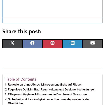
Share this post:
S
S
S
S
S
X
F
P
L
E
H
H
H
H
H
(
A
I
I
M
A
A
A
A
A
T
C
N
N
A
R
R
R
R
R
W
E
T
K
I
E
E
E
E
E
I
B
E
E
L
Table of Contents
Renovieren ohne Abriss: Mikrozement direkt auf Fliesen
O
O
O
O
O
T
O
R
D
Fugenlose Optik im Bad: Raumwirkung und Designentscheidungen
N
N
N
N
N
Pflege und Hygiene: Mikrozement in Dusche und Nasszonen
T
O
E
I
Sicherheit und Beständigkeit: rutschhemmende, wasserfeste
E
K
S
N
Oberflächen