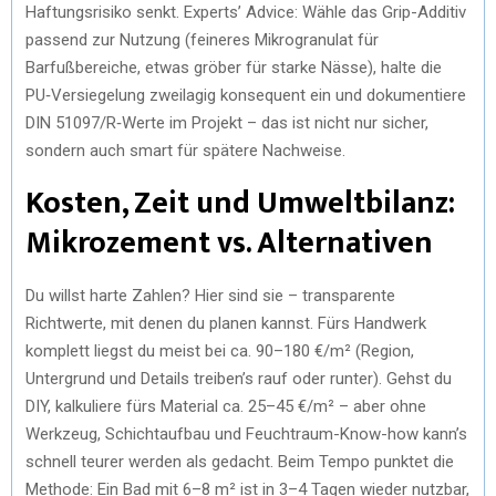
Haftungsrisiko senkt. Experts’ Advice: Wähle das Grip-Additiv
passend zur Nutzung (feineres Mikrogranulat für
Barfußbereiche, etwas gröber für starke Nässe), halte die
PU‑Versiegelung zweilagig konsequent ein und dokumentiere
DIN 51097/R‑Werte im Projekt – das ist nicht nur sicher,
sondern auch smart für spätere Nachweise.
Kosten, Zeit und Umweltbilanz:
Mikrozement vs. Alternativen
Du willst harte Zahlen? Hier sind sie – transparente
Richtwerte, mit denen du planen kannst. Fürs Handwerk
komplett liegst du meist bei ca. 90–180 €/m² (Region,
Untergrund und Details treiben’s rauf oder runter). Gehst du
DIY, kalkuliere fürs Material ca. 25–45 €/m² – aber ohne
Werkzeug, Schichtaufbau und Feuchtraum-Know-how kann’s
schnell teurer werden als gedacht. Beim Tempo punktet die
Methode: Ein Bad mit 6–8 m² ist in 3–4 Tagen wieder nutzbar,