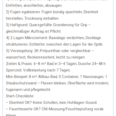
Entfetten, anschleifen, absaugen.
2) Fugen egalisieren: Fugen bündig spachteln, Ebenheit
herstellen, Trocknung einhalten.
3) Haftgrund: Quarzgefüllte Grundierung für Grip –
gleichmäßiger Auftrag ist Pflicht.
4) 2 Lagen Mikrozement: Basislage verdichten, Decklage
strukturieren; Schleifen zwischen den Lagen für die Optik.
5) Versiegelung: 2K-Polyurethan oder vergleichbar –
wasserfest, fleckenresistent, leicht zu reinigen.
Zeiten & Praxis: 6–8 m² Bad in 3–4 Tagen; Dusche 24–48 h
Sperrzeit; Vollbelastung nach 7 Tagen.
Mini-Beispiel: 8 m² Altbau-Bad, 0 Container, 1 Nasssauger, 1
Staubschutzwand – Fliesen bleiben, Oberfläche wird modern,
fugenarm und pflegeleicht.
Start-Checkliste:
– Ebenheit OK? Keine Schollen, kein Hohllagen-Sound.
– Feuchtewerte OK? CM-Messung/Feuchteprüfung vorab
klären.