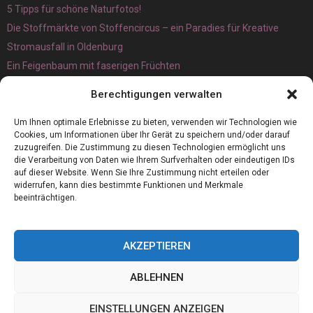
5 Tipps für schöne Naturfotos!
Die Stoffmärkte von Stoffencircus – ein Paradies für Kreative
Stromausfall in Oldenburg
Ein Feigenbaum mit faserigen Früchten
Ökologisch interessante Ilex aquifolium und Ligusterpflanzen
Berechtigungen verwalten
kaufen
Magnetangeln
Um Ihnen optimale Erlebnisse zu bieten, verwenden wir Technologien wie
Cookies, um Informationen über Ihr Gerät zu speichern und/oder darauf
zuzugreifen. Die Zustimmung zu diesen Technologien ermöglicht uns
die Verarbeitung von Daten wie Ihrem Surfverhalten oder eindeutigen IDs
auf dieser Website. Wenn Sie Ihre Zustimmung nicht erteilen oder
widerrufen, kann dies bestimmte Funktionen und Merkmale
beeinträchtigen.
AKZEPTIEREN
ABLEHNEN
@2023 - www.Thermovett.de. All Right Reserved.
EINSTELLUNGEN ANZEIGEN