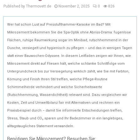
Published by Thermovett.de
November 2, 2025
0
826
Wer hat schon Lust auf Presslufthammer-Karaoke im Bad? Mit
Mikrozement bekommen Sie die Spa-Optik ohne Abriss-Drama: fugenlose
Flächen, ruhige Raumwirkung sogar im Minibad, rutschhemmend in der
Dusche, versiegelt und hygienisch zu pflegen – und das in wenigen Tagen
statt einer Bauwochen-Odyssee. In diesem Leitfaden zeigen wir Ihnen, wie
Mikrozement direkt auf Fliesen hält, welche schlanke Schrittfolge vom
Untergrundcheck bis zur Versiegelung wirklich zählt, wie Sie mit Farbton,
Körnung und Finish Ihren Stil treffen, welche Pflege-Routine
Schimmelherde verhindert und welche Sicherheitswerte
(Rutschhemmung, Wasserdichtheit) relevant sind. Dazu vergleichen wir
Kosten, Zeit und Umweltbilanz fair mit Alternativen und rechnen ein
Praxisbeispiel durch – damit Sie informierte Entscheidungen treffen,
Stress, Staub und CO₂ sparen und Ihr Badezimmer in ein langlebiges,
alltagstaugliches Statement verwandeln.
Benötigen Sie Mikrozement? Besuchen Sie: