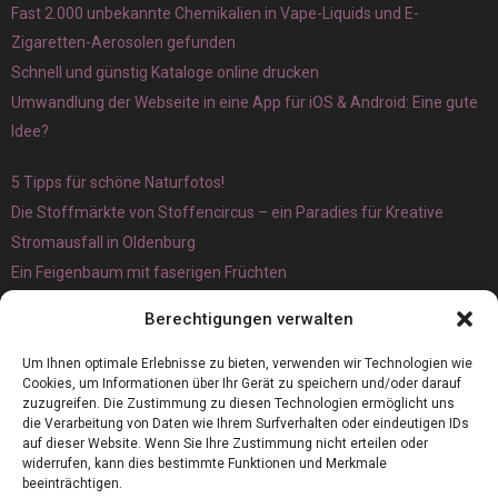
Fast 2.000 unbekannte Chemikalien in Vape-Liquids und E-
Zigaretten-Aerosolen gefunden
Schnell und günstig Kataloge online drucken
Umwandlung der Webseite in eine App für iOS & Android: Eine gute
Idee?
5 Tipps für schöne Naturfotos!
Die Stoffmärkte von Stoffencircus – ein Paradies für Kreative
Stromausfall in Oldenburg
Ein Feigenbaum mit faserigen Früchten
Ökologisch interessante Ilex aquifolium und Ligusterpflanzen
Berechtigungen verwalten
kaufen
Magnetangeln
Um Ihnen optimale Erlebnisse zu bieten, verwenden wir Technologien wie
Cookies, um Informationen über Ihr Gerät zu speichern und/oder darauf
zuzugreifen. Die Zustimmung zu diesen Technologien ermöglicht uns
die Verarbeitung von Daten wie Ihrem Surfverhalten oder eindeutigen IDs
auf dieser Website. Wenn Sie Ihre Zustimmung nicht erteilen oder
widerrufen, kann dies bestimmte Funktionen und Merkmale
beeinträchtigen.