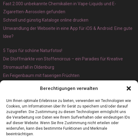
Fast 2.000 unbekannte Chemikalien in Vape-Liquids und E-
Zigaretten-Aerosolen gefunden
Schnell und günstig Kataloge online drucken
Umwandlung der Webseite in eine App für iOS & Android: Eine gute
Idee?
5 Tipps für schöne Naturfotos!
Die Stoffmärkte von Stoffencircus – ein Paradies für Kreative
Stromausfall in Oldenburg
Ein Feigenbaum mit faserigen Früchten
Ökologisch interessante Ilex aquifolium und Ligusterpflanzen
Berechtigungen verwalten
kaufen
Magnetangeln
Um Ihnen optimale Erlebnisse zu bieten, verwenden wir Technologien wie
Cookies, um Informationen über Ihr Gerät zu speichern und/oder darauf
zuzugreifen. Die Zustimmung zu diesen Technologien ermöglicht uns
die Verarbeitung von Daten wie Ihrem Surfverhalten oder eindeutigen IDs
auf dieser Website. Wenn Sie Ihre Zustimmung nicht erteilen oder
widerrufen, kann dies bestimmte Funktionen und Merkmale
beeinträchtigen.