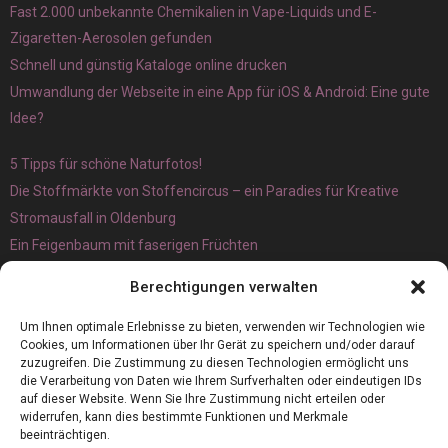
Fast 2.000 unbekannte Chemikalien in Vape-Liquids und E-
Zigaretten-Aerosolen gefunden
Schnell und günstig Kataloge online drucken
Umwandlung der Webseite in eine App für iOS & Android: Eine gute
Idee?
5 Tipps für schöne Naturfotos!
Die Stoffmärkte von Stoffencircus – ein Paradies für Kreative
Stromausfall in Oldenburg
Ein Feigenbaum mit faserigen Früchten
Ökologisch interessante Ilex aquifolium und Ligusterpflanzen
Berechtigungen verwalten
kaufen
Magnetangeln
Um Ihnen optimale Erlebnisse zu bieten, verwenden wir Technologien wie
Cookies, um Informationen über Ihr Gerät zu speichern und/oder darauf
zuzugreifen. Die Zustimmung zu diesen Technologien ermöglicht uns
die Verarbeitung von Daten wie Ihrem Surfverhalten oder eindeutigen IDs
auf dieser Website. Wenn Sie Ihre Zustimmung nicht erteilen oder
widerrufen, kann dies bestimmte Funktionen und Merkmale
beeinträchtigen.