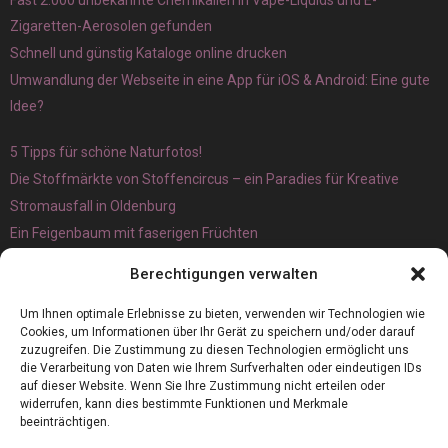
Zigaretten-Aerosolen gefunden
Schnell und günstig Kataloge online drucken
Umwandlung der Webseite in eine App für iOS & Android: Eine gute
Idee?
5 Tipps für schöne Naturfotos!
Die Stoffmärkte von Stoffencircus – ein Paradies für Kreative
Stromausfall in Oldenburg
Ein Feigenbaum mit faserigen Früchten
Ökologisch interessante Ilex aquifolium und Ligusterpflanzen
Berechtigungen verwalten
kaufen
Magnetangeln
Um Ihnen optimale Erlebnisse zu bieten, verwenden wir Technologien wie
Cookies, um Informationen über Ihr Gerät zu speichern und/oder darauf
zuzugreifen. Die Zustimmung zu diesen Technologien ermöglicht uns
die Verarbeitung von Daten wie Ihrem Surfverhalten oder eindeutigen IDs
auf dieser Website. Wenn Sie Ihre Zustimmung nicht erteilen oder
widerrufen, kann dies bestimmte Funktionen und Merkmale
beeinträchtigen.