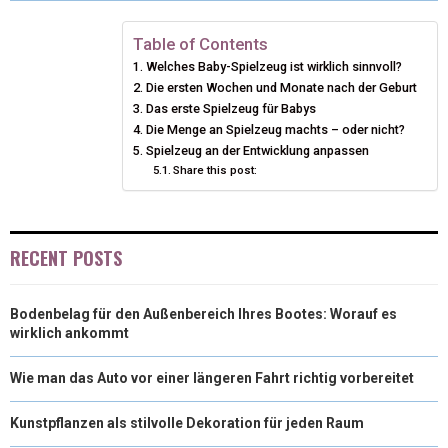
W
E
T
K
I
E
E
E
E
E
I
B
E
E
L
Table of Contents
Welches Baby-Spielzeug ist wirklich sinnvoll?
O
O
O
O
O
T
O
R
D
Die ersten Wochen und Monate nach der Geburt
N
N
N
N
N
T
Das erste Spielzeug für Babys
O
E
I
Die Menge an Spielzeug machts – oder nicht?
E
K
S
N
Spielzeug an der Entwicklung anpassen
Share this post:
R
T
)
RECENT POSTS
Bodenbelag für den Außenbereich Ihres Bootes: Worauf es
wirklich ankommt
Wie man das Auto vor einer längeren Fahrt richtig vorbereitet
Kunstpflanzen als stilvolle Dekoration für jeden Raum