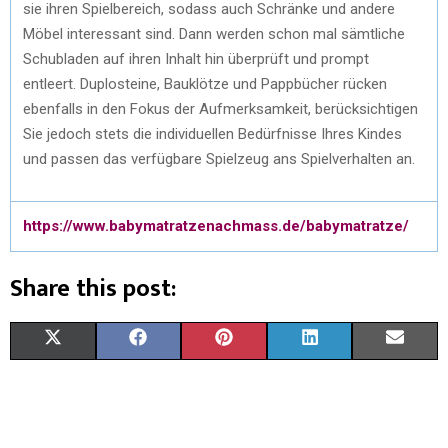
sie ihren Spielbereich, sodass auch Schränke und andere
Möbel interessant sind. Dann werden schon mal sämtliche
Schubladen auf ihren Inhalt hin überprüft und prompt
entleert. Duplosteine, Bauklötze und Pappbücher rücken
ebenfalls in den Fokus der Aufmerksamkeit, berücksichtigen
Sie jedoch stets die individuellen Bedürfnisse Ihres Kindes
und passen das verfügbare Spielzeug ans Spielverhalten an.
https://www.babymatratzenachmass.de/babymatratze/
Share this post:
S
S
S
S
S
X
F
P
L
E
H
H
H
H
H
(
A
I
I
M
A
A
A
A
A
T
C
N
N
A
R
R
R
R
R