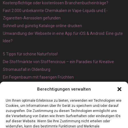
Kostenpflichtige oder kostenlosen Branchenbucheinträge?
Fast 2.000 unbekannte Chemikalien in Vape-Liquids und E-
Zigaretten-Aerosolen gefunden
Schnell und günstig Kataloge online drucken
Umwandlung der Webseite in eine App für iOS & Android: Eine gute
Idee?
5 Tipps für schöne Naturfotos!
Die Stoffmärkte von Stoffencircus – ein Paradies für Kreative
Stromausfall in Oldenburg
Ein Feigenbaum mit faserigen Früchten
Ökologisch interessante Ilex aquifolium und Ligusterpflanzen
Berechtigungen verwalten
kaufen
Magnetangeln
Um Ihnen optimale Erlebnisse zu bieten, verwenden wir Technologien wie
Cookies, um Informationen über Ihr Gerät zu speichern und/oder darauf
zuzugreifen. Die Zustimmung zu diesen Technologien ermöglicht uns
die Verarbeitung von Daten wie Ihrem Surfverhalten oder eindeutigen IDs
auf dieser Website. Wenn Sie Ihre Zustimmung nicht erteilen oder
widerrufen, kann dies bestimmte Funktionen und Merkmale