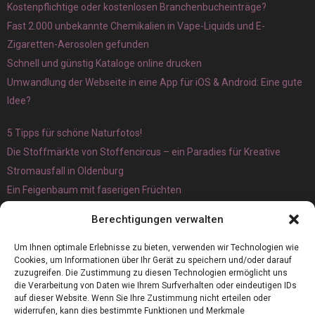
Kostenpflichtige oder kostenlosen Branchenbucheinträge?
Fast 2.000 unbekannte Chemikalien in Vape-Liquids und E-
Zigaretten-Aerosolen gefunden
Schnell und günstig Kataloge online drucken
Umwandlung der Webseite in eine App für iOS & Android: Eine gute
Idee?
5 Tipps für schöne Naturfotos!
Die Stoffmärkte von Stoffencircus – ein Paradies für Kreative
Stromausfall in Oldenburg
Ein Feigenbaum mit faserigen Früchten
Ökologisch interessante Ilex aquifolium und Ligusterpflanzen
Berechtigungen verwalten
kaufen
Magnetangeln
Um Ihnen optimale Erlebnisse zu bieten, verwenden wir Technologien wie
Cookies, um Informationen über Ihr Gerät zu speichern und/oder darauf
zuzugreifen. Die Zustimmung zu diesen Technologien ermöglicht uns
die Verarbeitung von Daten wie Ihrem Surfverhalten oder eindeutigen IDs
auf dieser Website. Wenn Sie Ihre Zustimmung nicht erteilen oder
widerrufen, kann dies bestimmte Funktionen und Merkmale