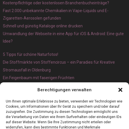
Kostenpflichtige oder kostenlosen Branchenbucheinträge?
Fast 2.000 unbekannte Chemikalien in Vape-Liquids und E-
Zigaretten-Aerosolen gefunden
Schnell und günstig Kataloge online drucken
Umwandlung der Webseite in eine App für iOS & Android: Eine gute
Idee?
5 Tipps für schöne Naturfotos!
Die Stoffmärkte von Stoffencircus – ein Paradies für Kreative
Stromausfall in Oldenburg
Ein Feigenbaum mit faserigen Früchten
Ökologisch interessante Ilex aquifolium und Ligusterpflanzen
Berechtigungen verwalten
kaufen
Magnetangeln
Um Ihnen optimale Erlebnisse zu bieten, verwenden wir Technologien wie
Cookies, um Informationen über Ihr Gerät zu speichern und/oder darauf
zuzugreifen. Die Zustimmung zu diesen Technologien ermöglicht uns
die Verarbeitung von Daten wie Ihrem Surfverhalten oder eindeutigen IDs
auf dieser Website. Wenn Sie Ihre Zustimmung nicht erteilen oder
widerrufen, kann dies bestimmte Funktionen und Merkmale