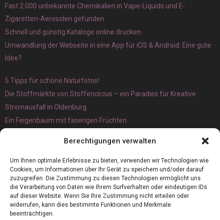
Fast 2.000 unbekannte Chemikalien in Vape-Liquids und E-
Zigaretten-Aerosolen gefunden
Schnell und günstig Kataloge online drucken
Umwandlung der Webseite in eine App für iOS & Android: Eine gute
Idee?
5 Tipps für schöne Naturfotos!
Die Stoffmärkte von Stoffencircus – ein Paradies für Kreative
Stromausfall in Oldenburg
Ein Feigenbaum mit faserigen Früchten
Ökologisch interessante Ilex aquifolium und Ligusterpflanzen
Berechtigungen verwalten
kaufen
Magnetangeln
Um Ihnen optimale Erlebnisse zu bieten, verwenden wir Technologien wie
Cookies, um Informationen über Ihr Gerät zu speichern und/oder darauf
zuzugreifen. Die Zustimmung zu diesen Technologien ermöglicht uns
die Verarbeitung von Daten wie Ihrem Surfverhalten oder eindeutigen IDs
auf dieser Website. Wenn Sie Ihre Zustimmung nicht erteilen oder
widerrufen, kann dies bestimmte Funktionen und Merkmale
beeinträchtigen.