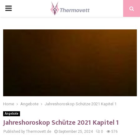
PRIMARY
MENU
Home
Angebote
Jahreshoroskop Schütze 2021 Kapitel 1
Angebote
Jahreshoroskop Schütze 2021 Kapitel 1
Published by Thermovett.de
September 25, 2024
0
576