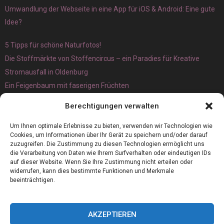
Umwandlung der Webseite in eine App für iOS & Android: Eine gute
Idee?
5 Tipps für schöne Naturfotos!
Die Stoffmärkte von Stoffencircus – ein Paradies für Kreative
Stromausfall in Oldenburg
Ein Feigenbaum mit faserigen Früchten
Ökologisch interessante Ilex aquifolium und Ligusterpflanzen
Berechtigungen verwalten
kaufen
Magnetangeln
Um Ihnen optimale Erlebnisse zu bieten, verwenden wir Technologien wie
Cookies, um Informationen über Ihr Gerät zu speichern und/oder darauf
zuzugreifen. Die Zustimmung zu diesen Technologien ermöglicht uns
die Verarbeitung von Daten wie Ihrem Surfverhalten oder eindeutigen IDs
auf dieser Website. Wenn Sie Ihre Zustimmung nicht erteilen oder
widerrufen, kann dies bestimmte Funktionen und Merkmale
beeinträchtigen.
AKZEPTIEREN