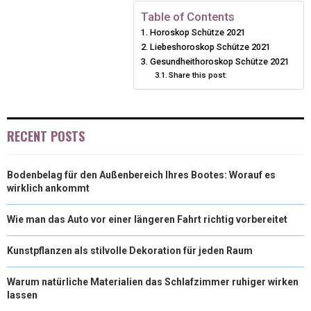
N
N
N
N
N
T
O
E
I
Table of Contents
Horoskop Schütze 2021
E
K
S
N
Liebeshoroskop Schütze 2021
Gesundheithoroskop Schütze 2021
R
T
Share this post:
)
RECENT POSTS
Bodenbelag für den Außenbereich Ihres Bootes: Worauf es
wirklich ankommt
Wie man das Auto vor einer längeren Fahrt richtig vorbereitet
Kunstpflanzen als stilvolle Dekoration für jeden Raum
Warum natürliche Materialien das Schlafzimmer ruhiger wirken
lassen