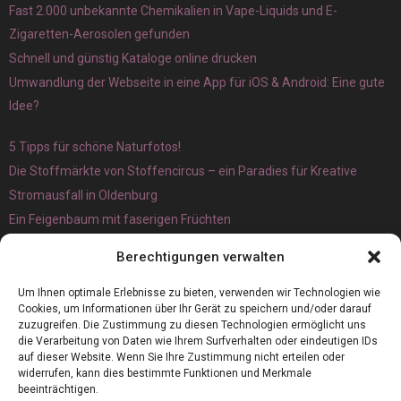
Fast 2.000 unbekannte Chemikalien in Vape-Liquids und E-
Zigaretten-Aerosolen gefunden
Schnell und günstig Kataloge online drucken
Umwandlung der Webseite in eine App für iOS & Android: Eine gute
Idee?
5 Tipps für schöne Naturfotos!
Die Stoffmärkte von Stoffencircus – ein Paradies für Kreative
Stromausfall in Oldenburg
Ein Feigenbaum mit faserigen Früchten
Ökologisch interessante Ilex aquifolium und Ligusterpflanzen
Berechtigungen verwalten
kaufen
Magnetangeln
Um Ihnen optimale Erlebnisse zu bieten, verwenden wir Technologien wie
Cookies, um Informationen über Ihr Gerät zu speichern und/oder darauf
zuzugreifen. Die Zustimmung zu diesen Technologien ermöglicht uns
die Verarbeitung von Daten wie Ihrem Surfverhalten oder eindeutigen IDs
auf dieser Website. Wenn Sie Ihre Zustimmung nicht erteilen oder
widerrufen, kann dies bestimmte Funktionen und Merkmale
beeinträchtigen.