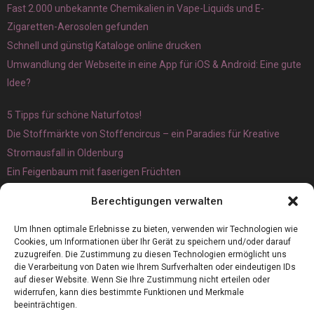
Fast 2.000 unbekannte Chemikalien in Vape-Liquids und E-
Zigaretten-Aerosolen gefunden
Schnell und günstig Kataloge online drucken
Umwandlung der Webseite in eine App für iOS & Android: Eine gute
Idee?
5 Tipps für schöne Naturfotos!
Die Stoffmärkte von Stoffencircus – ein Paradies für Kreative
Stromausfall in Oldenburg
Ein Feigenbaum mit faserigen Früchten
Ökologisch interessante Ilex aquifolium und Ligusterpflanzen
Berechtigungen verwalten
kaufen
Magnetangeln
Um Ihnen optimale Erlebnisse zu bieten, verwenden wir Technologien wie
Cookies, um Informationen über Ihr Gerät zu speichern und/oder darauf
zuzugreifen. Die Zustimmung zu diesen Technologien ermöglicht uns
die Verarbeitung von Daten wie Ihrem Surfverhalten oder eindeutigen IDs
auf dieser Website. Wenn Sie Ihre Zustimmung nicht erteilen oder
widerrufen, kann dies bestimmte Funktionen und Merkmale
beeinträchtigen.