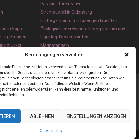
Paradies für Kreative
en
Stromausfall in Oldenburg
Ein Feigenbaum mit faserigen Früchten
ien in Vape-
Ökologisch interessante Ilex aquifolium und
olen gefunden
Ligusterpflanzen kaufen
line drucken
Magnetangeln
e App für iOS
Berechtigungen verwalten
timale Erlebnisse zu bieten, verwenden wir Technologien wie Cookies, um
n über Ihr Gerät zu speichern und/oder darauf zuzugreifen. Die
zu diesen Technologien ermöglicht uns die Verarbeitung von Daten wie
rhalten oder eindeutigen IDs auf dieser Website. Wenn Sie Ihre
nicht erteilen oder widerrufen, kann dies bestimmte Funktionen und
einträchtigen.
TIEREN
ABLEHNEN
EINSTELLUNGEN ANZEIGEN
Cookie policy
Cookie policy (EU)
Our authors
Partners
Website index
Contact