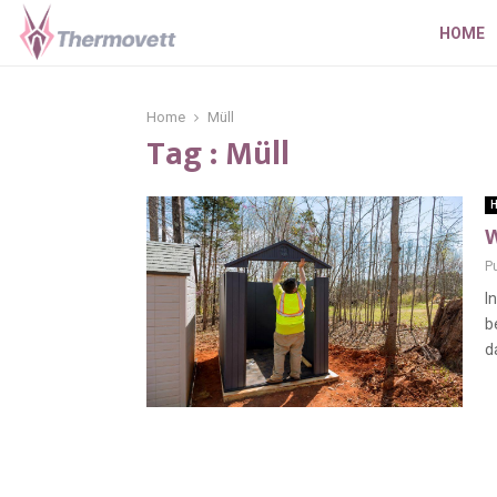
HOME
Home
Müll
Tag : Müll
H
W
P
I
b
d