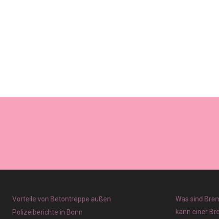
Vorteile von Betontreppe außen
Was sind Brem
kann einer Br
Polizeiberichte in Bonn