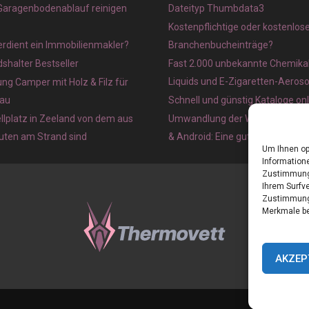
 Garagenbodenablauf reinigen
Dateityp Thumbdata3
Kostenpflichtige oder kostenlos
verdient ein Immobilienmakler?
Branchenbucheinträge?
halter Bestseller
Fast 2.000 unbekannte Chemikal
Liquids und E-Zigaretten-Aeros
ung Camper mit Holz & Filz für
au
Schnell und günstig Kataloge on
lplatz in Zeeland von dem aus
Umwandlung der Webseite in ein
nuten am Strand sind
& Android: Eine gute Idee?
Um Ihnen op
Informatione
Zustimmung 
Ihrem Surfve
Zustimmung 
Merkmale be
AKZEP
Home