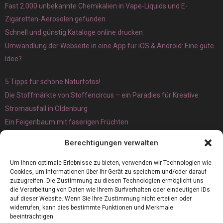
Fast 2.000 unbekannte Chemikalien in Vape-Liquids und E-
Zigaretten-Aerosolen gefunden
Schnell und günstig Kataloge online drucken
Umwandlung der Webseite in eine App für iOS & Android: Eine gute
Idee?
5 Tipps für schöne Naturfotos!
Die Stoffmärkte von Stoffencircus – ein Paradies für Kreative
Stromausfall in Oldenburg
Ein Feigenbaum mit faserigen Früchten
Ökologisch interessante Ilex aquifolium und Ligusterpflanzen
Berechtigungen verwalten
kaufen
Magnetangeln
Um Ihnen optimale Erlebnisse zu bieten, verwenden wir Technologien wie
Cookies, um Informationen über Ihr Gerät zu speichern und/oder darauf
zuzugreifen. Die Zustimmung zu diesen Technologien ermöglicht uns
die Verarbeitung von Daten wie Ihrem Surfverhalten oder eindeutigen IDs
auf dieser Website. Wenn Sie Ihre Zustimmung nicht erteilen oder
widerrufen, kann dies bestimmte Funktionen und Merkmale
beeinträchtigen.