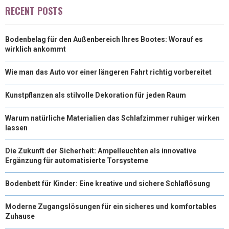
O
O
O
O
O
T
O
R
D
RECENT POSTS
N
N
N
N
N
T
O
E
I
Bodenbelag für den Außenbereich Ihres Bootes: Worauf es
E
K
S
N
wirklich ankommt
R
T
Wie man das Auto vor einer längeren Fahrt richtig vorbereitet
)
Kunstpflanzen als stilvolle Dekoration für jeden Raum
Warum natürliche Materialien das Schlafzimmer ruhiger wirken
lassen
Die Zukunft der Sicherheit: Ampelleuchten als innovative
Ergänzung für automatisierte Torsysteme
Bodenbett für Kinder: Eine kreative und sichere Schlaflösung
Moderne Zugangslösungen für ein sicheres und komfortables
Zuhause