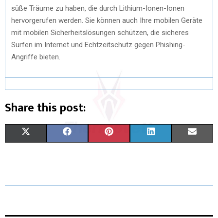
süße Träume zu haben, die durch Lithium-Ionen-Ionen
hervorgerufen werden. Sie können auch Ihre mobilen Geräte
mit mobilen Sicherheitslösungen schützen, die sicheres
Surfen im Internet und Echtzeitschutz gegen Phishing-
Angriffe bieten.
Share this post:
S
S
S
S
S
X
F
P
L
E
H
H
H
H
H
(
A
I
I
M
A
A
A
A
A
T
C
N
N
A
R
R
R
R
R
W
E
T
K
I
E
E
E
E
E
I
B
E
E
L