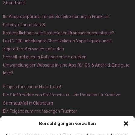
Strand sind
Ihr Ansprechpartner für die Scheibentönung in Frankfurt
Dateityp Thumbdata3
Kostenpflichtige oder kostenlosen Branchenbucheinträge?
Fast 2.000 unbekannte Chemikalien in Vape-Liquids und E-
Zigaretten-Aerosolen gefunden
Schnell und günstig Kataloge online drucken
Umwandlung der Webseite in eine App für iOS & Android: Eine gute
Idee?
5 Tipps für schöne Naturfotos!
Die Stoffmärkte von Stoffencircus – ein Paradies für Kreative
Stromausfall in Oldenburg
Ein Feigenbaum mit faserigen Früchten
Ökologisch interessante Ilex aquifolium und Ligusterpflanzen
Berechtigungen verwalten
kaufen