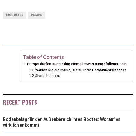
H
H
H
H
H
(
A
I
I
M
A
A
A
A
A
T
C
N
N
A
HIGH HEELS
PUMPS
R
R
R
R
R
W
E
T
K
I
E
E
E
E
E
I
B
E
E
L
O
O
O
O
O
T
O
R
D
N
N
N
N
N
T
O
E
I
Table of Contents
Pumps dürfen auch ruhig einmal etwas ausgefallener sein
E
K
S
N
Wählen Sie die Marke, die zu Ihrer Persönlichkeit passt
Share this post:
R
T
)
RECENT POSTS
Bodenbelag für den Außenbereich Ihres Bootes: Worauf es
wirklich ankommt