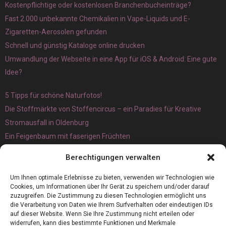
Kostenpflichtige oder kostenlosen Branchenbucheinträge?
Fast 2.000 unbekannte Chemikalien in Vape-Liquids und E-
Zigaretten-Aerosolen gefunden
Schnell und günstig Kataloge online drucken
Umwandlung der Webseite in eine App für iOS & Android: Eine gute
Idee?
5 Tipps für schöne Naturfotos!
Die Stoffmärkte von Stoffencircus – ein Paradies für Kreative
Stromausfall in Oldenburg
Ein Feigenbaum mit faserigen Früchten
Ökologisch interessante Ilex aquifolium und Ligusterpflanzen
Berechtigungen verwalten
kaufen
Magnetangeln
Um Ihnen optimale Erlebnisse zu bieten, verwenden wir Technologien wie
Cookies, um Informationen über Ihr Gerät zu speichern und/oder darauf
zuzugreifen. Die Zustimmung zu diesen Technologien ermöglicht uns
die Verarbeitung von Daten wie Ihrem Surfverhalten oder eindeutigen IDs
auf dieser Website. Wenn Sie Ihre Zustimmung nicht erteilen oder
widerrufen, kann dies bestimmte Funktionen und Merkmale