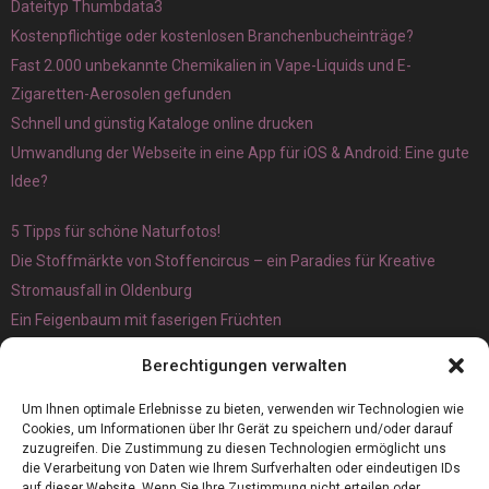
Dateityp Thumbdata3
Kostenpflichtige oder kostenlosen Branchenbucheinträge?
Fast 2.000 unbekannte Chemikalien in Vape-Liquids und E-
Zigaretten-Aerosolen gefunden
Schnell und günstig Kataloge online drucken
Umwandlung der Webseite in eine App für iOS & Android: Eine gute
Idee?
5 Tipps für schöne Naturfotos!
Die Stoffmärkte von Stoffencircus – ein Paradies für Kreative
Stromausfall in Oldenburg
Ein Feigenbaum mit faserigen Früchten
Ökologisch interessante Ilex aquifolium und Ligusterpflanzen
Berechtigungen verwalten
kaufen
Magnetangeln
Um Ihnen optimale Erlebnisse zu bieten, verwenden wir Technologien wie
Cookies, um Informationen über Ihr Gerät zu speichern und/oder darauf
zuzugreifen. Die Zustimmung zu diesen Technologien ermöglicht uns
die Verarbeitung von Daten wie Ihrem Surfverhalten oder eindeutigen IDs
auf dieser Website. Wenn Sie Ihre Zustimmung nicht erteilen oder