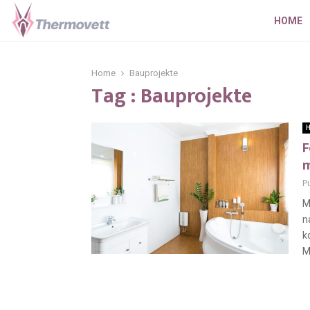
HOME
Home
Bauprojekte
Tag : Bauprojekte
H
F
m
P
M
n
k
M