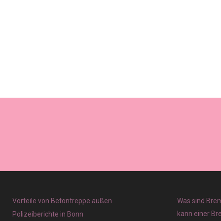
Vorteile von Betontreppe außen
Was sind Brem
kann einer Br
Polizeiberichte in Bonn