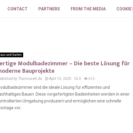
CONTACT
PARTNERS
FROM THE MEDIA
COOKIE
aus und Garten
ertige Modulbadezimmer – Die beste Lösung für
oderne Bauprojekte
ublished by Thermovett.de
April 10, 2025
0
612
odulbadezimmer sind die ideale Lösung für effizientes und
achhaltiges Bauen. Diese vorgefertigten Badeinheiten werden in einer
ontrollierten Umgebung produziert und ermöglichen eine schnelle
ontage vor...