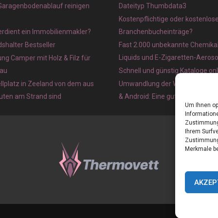
 Garagenbodenablauf reinigen
Dateityp Thumbdata3
Kostenpflichtige oder kostenlos
verdient ein Immobilienmakler?
Branchenbucheinträge?
halter Bestseller
Fast 2.000 unbekannte Chemikal
Liquids und E-Zigaretten-Aeros
ung Camper mit Holz & Filz für
au
Schnell und günstig Kataloge on
lplatz in Zeeland von dem aus
Umwandlung der Webseite in ein
nuten am Strand sind
& Android: Eine gute Idee?
Um Ihnen op
Informatione
Zustimmung 
Ihrem Surfve
Zustimmung 
Merkmale be
AKZEP
Home