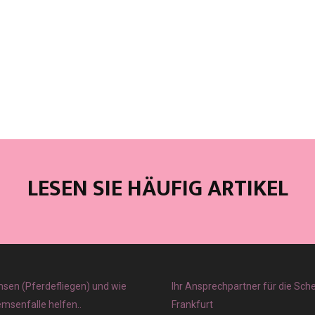
LESEN SIE HÄUFIG ARTIKEL
sen (Pferdefliegen) und wie
Ihr Ansprechpartner für die Sch
emsenfalle helfen..
Frankfurt