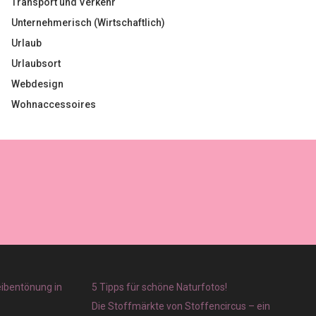
Transport und Verkehr
Unternehmerisch (Wirtschaftlich)
Urlaub
Urlaubsort
Webdesign
Wohnaccessoires
eibentönung in
5 Tipps für schöne Naturfotos!
Die Stoffmärkte von Stoffencircus – ein