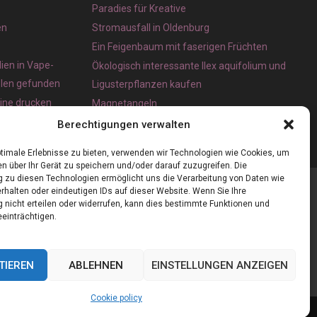
Paradies für Kreative
en
Stromausfall in Oldenburg
Ein Feigenbaum mit faserigen Früchten
ien in Vape-
Ökologisch interessante Ilex aquifolium und
olen gefunden
Ligusterpflanzen kaufen
line drucken
Magnetangeln
e App für iOS
Berechtigungen verwalten
timale Erlebnisse zu bieten, verwenden wir Technologien wie Cookies, um
n über Ihr Gerät zu speichern und/oder darauf zuzugreifen. Die
zu diesen Technologien ermöglicht uns die Verarbeitung von Daten wie
rhalten oder eindeutigen IDs auf dieser Website. Wenn Sie Ihre
nicht erteilen oder widerrufen, kann dies bestimmte Funktionen und
einträchtigen.
TIEREN
ABLEHNEN
EINSTELLUNGEN ANZEIGEN
Cookie policy
Cookie policy (EU)
Our authors
Partners
Website index
Contact