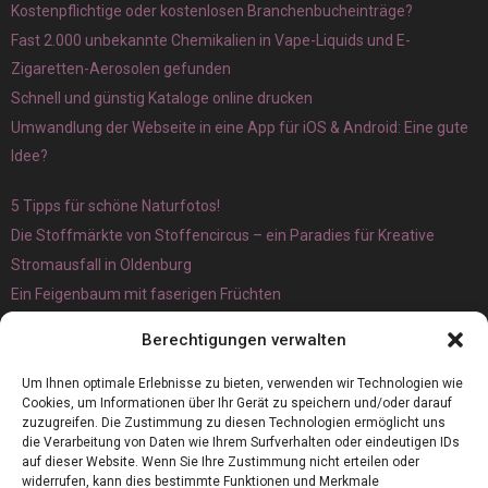
Kostenpflichtige oder kostenlosen Branchenbucheinträge?
Fast 2.000 unbekannte Chemikalien in Vape-Liquids und E-
Zigaretten-Aerosolen gefunden
Schnell und günstig Kataloge online drucken
Umwandlung der Webseite in eine App für iOS & Android: Eine gute
Idee?
5 Tipps für schöne Naturfotos!
Die Stoffmärkte von Stoffencircus – ein Paradies für Kreative
Stromausfall in Oldenburg
Ein Feigenbaum mit faserigen Früchten
Ökologisch interessante Ilex aquifolium und Ligusterpflanzen
Berechtigungen verwalten
kaufen
Magnetangeln
Um Ihnen optimale Erlebnisse zu bieten, verwenden wir Technologien wie
Cookies, um Informationen über Ihr Gerät zu speichern und/oder darauf
zuzugreifen. Die Zustimmung zu diesen Technologien ermöglicht uns
die Verarbeitung von Daten wie Ihrem Surfverhalten oder eindeutigen IDs
auf dieser Website. Wenn Sie Ihre Zustimmung nicht erteilen oder
widerrufen, kann dies bestimmte Funktionen und Merkmale