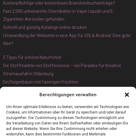
Kostenpflichtige oder kostenlosen Branchenbucheinträge?
Fast 2.000 unbekannte Chemikalien in Vape-Liquids und E-
Zigaretten-Aerosolen gefunden
Schnell und günstig Kataloge online drucken
Umwandlung der Webseite in eine App für iOS & Android: Eine gute
Idee?
5 Tipps für schöne Naturfotos!
Die Stoffmärkte von Stoffencircus – ein Paradies für Kreative
Stromausfall in Oldenburg
Ein Feigenbaum mit faserigen Früchten
Ökologisch interessante Ilex aquifolium und Ligusterpflanzen
Berechtigungen verwalten
kaufen
Magnetangeln
Um Ihnen optimale Erlebnisse zu bieten, verwenden wir Technologien wie
Cookies, um Informationen über Ihr Gerät zu speichern und/oder darauf
zuzugreifen. Die Zustimmung zu diesen Technologien ermöglicht uns
die Verarbeitung von Daten wie Ihrem Surfverhalten oder eindeutigen IDs
auf dieser Website. Wenn Sie Ihre Zustimmung nicht erteilen oder
widerrufen, kann dies bestimmte Funktionen und Merkmale