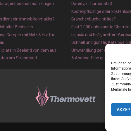
 Garagenbodenablauf reinigen
Dateityp Thumbdata3
Kostenpflichtige oder kostenlos
verdient ein Immobilienmakler?
Branchenbucheinträge?
halter Bestseller
Fast 2.000 unbekannte Chemikal
Liquids und E-Zigaretten-Aeros
ung Camper mit Holz & Filz für
au
Schnell und günstig Kataloge on
lplatz in Zeeland von dem aus
Umwandlung der Webseite in ein
nuten am Strand sind
& Android: Eine gute Idee?
Um Ihnen op
Informatione
Zustimmung 
Ihrem Surfve
Zustimmung 
Merkmale be
AKZEP
Home