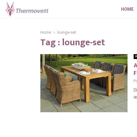
HOME
Home
lounge-set
Tag : lounge-set
H
A
F
P
D
a