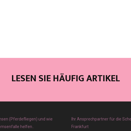
LESEN SIE HÄUFIG ARTIKEL
sen (Pferdefliegen) und wie
Ihr Ansprechpartner für die Sch
emsenfalle helfen..
Frankfurt