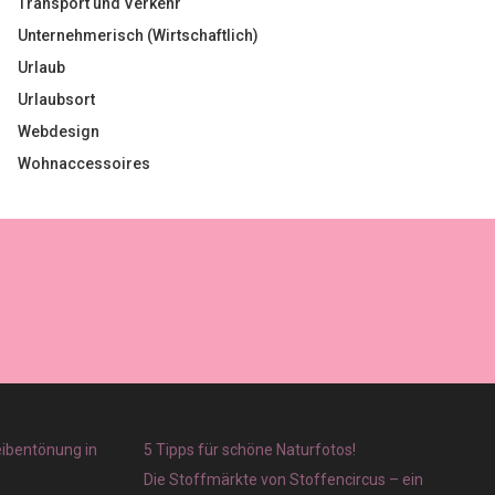
Transport und Verkehr
Unternehmerisch (Wirtschaftlich)
Urlaub
Urlaubsort
Webdesign
Wohnaccessoires
eibentönung in
5 Tipps für schöne Naturfotos!
Die Stoffmärkte von Stoffencircus – ein