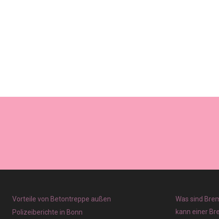
Vorteile von Betontreppe außen
Was sind Brem
kann einer Br
Polizeiberichte in Bonn