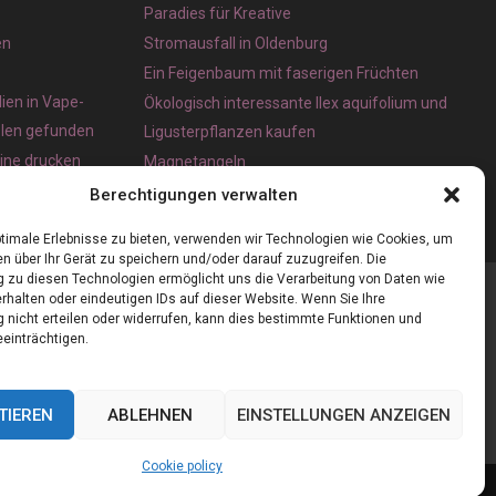
Paradies für Kreative
en
Stromausfall in Oldenburg
Ein Feigenbaum mit faserigen Früchten
ien in Vape-
Ökologisch interessante Ilex aquifolium und
olen gefunden
Ligusterpflanzen kaufen
line drucken
Magnetangeln
e App für iOS
Berechtigungen verwalten
timale Erlebnisse zu bieten, verwenden wir Technologien wie Cookies, um
n über Ihr Gerät zu speichern und/oder darauf zuzugreifen. Die
zu diesen Technologien ermöglicht uns die Verarbeitung von Daten wie
rhalten oder eindeutigen IDs auf dieser Website. Wenn Sie Ihre
nicht erteilen oder widerrufen, kann dies bestimmte Funktionen und
einträchtigen.
TIEREN
ABLEHNEN
EINSTELLUNGEN ANZEIGEN
Cookie policy
Cookie policy (EU)
Our authors
Partners
Website index
Contact