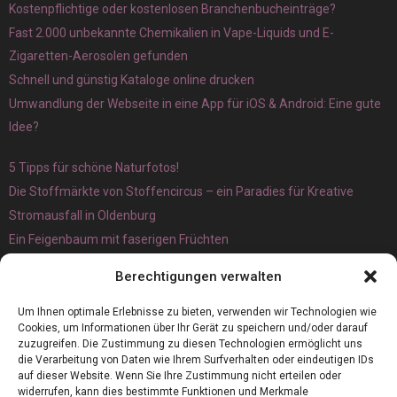
Kostenpflichtige oder kostenlosen Branchenbucheinträge?
Fast 2.000 unbekannte Chemikalien in Vape-Liquids und E-
Zigaretten-Aerosolen gefunden
Schnell und günstig Kataloge online drucken
Umwandlung der Webseite in eine App für iOS & Android: Eine gute
Idee?
5 Tipps für schöne Naturfotos!
Die Stoffmärkte von Stoffencircus – ein Paradies für Kreative
Stromausfall in Oldenburg
Ein Feigenbaum mit faserigen Früchten
Ökologisch interessante Ilex aquifolium und Ligusterpflanzen
Berechtigungen verwalten
kaufen
Magnetangeln
Um Ihnen optimale Erlebnisse zu bieten, verwenden wir Technologien wie
Cookies, um Informationen über Ihr Gerät zu speichern und/oder darauf
zuzugreifen. Die Zustimmung zu diesen Technologien ermöglicht uns
die Verarbeitung von Daten wie Ihrem Surfverhalten oder eindeutigen IDs
auf dieser Website. Wenn Sie Ihre Zustimmung nicht erteilen oder
widerrufen, kann dies bestimmte Funktionen und Merkmale