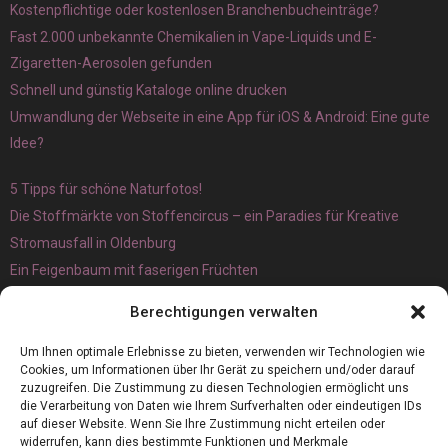
Kostenpflichtige oder kostenlosen Branchenbucheinträge?
Fast 2.000 unbekannte Chemikalien in Vape-Liquids und E-
Zigaretten-Aerosolen gefunden
Schnell und günstig Kataloge online drucken
Umwandlung der Webseite in eine App für iOS & Android: Eine gute
Idee?
5 Tipps für schöne Naturfotos!
Die Stoffmärkte von Stoffencircus – ein Paradies für Kreative
Stromausfall in Oldenburg
Ein Feigenbaum mit faserigen Früchten
Ökologisch interessante Ilex aquifolium und Ligusterpflanzen
Berechtigungen verwalten
kaufen
Magnetangeln
Um Ihnen optimale Erlebnisse zu bieten, verwenden wir Technologien wie
Cookies, um Informationen über Ihr Gerät zu speichern und/oder darauf
zuzugreifen. Die Zustimmung zu diesen Technologien ermöglicht uns
die Verarbeitung von Daten wie Ihrem Surfverhalten oder eindeutigen IDs
auf dieser Website. Wenn Sie Ihre Zustimmung nicht erteilen oder
widerrufen, kann dies bestimmte Funktionen und Merkmale