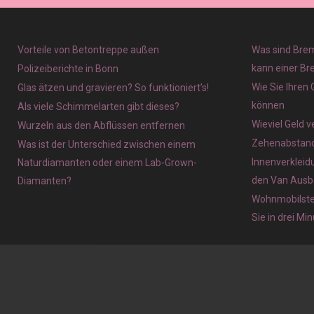
Vorteile von Betontreppe außen
Was sind Brem
kann einer Br
Polizeiberichte in Bonn
Wie Sie Ihren
Glas ätzen und gravieren? So funktioniert’s!
können
Als viele Schimmelarten gibt dieses?
Wieviel Geld 
Wurzeln aus den Abflüssen entfernen
Zehenabstands
Was ist der Unterschied zwischen einem
Innenverkleid
Naturdiamanten oder einem Lab-Grown-
den Van Ausb
Diamanten?
Wohnmobilstel
Sie in drei Mi