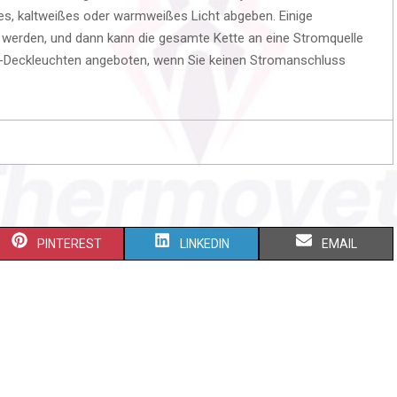
es, kaltweißes oder warmweißes Licht abgeben. Einige
 werden, und dann kann die gesamte Kette an eine Stromquelle
-Deckleuchten angeboten, wenn Sie keinen Stromanschluss
S
S
S
PINTEREST
LINKEDIN
EMAIL
H
H
H
A
A
A
R
R
R
E
E
E