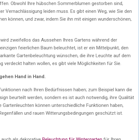
ffen. Obwohl Ihre hübschen Sommerblumen gestorben sind,
ter Vernachlässigung leiden muss. Es gibt einen Weg, wie Sie den
ehen können, und zwar, indem Sie ihn mit einigen wunderschönen,
g wird zweifellos das Aussehen Ihres Gartens während der
inzigen feierlichen Baum beleuchtet, ist er ein Mittelpunkt, den
markante Gartenbeleuchtung wünschen, die ihre Leuchte auf dem
g verdeckt halten wollen, es gibt viele Möglichkeiten für Sie.
 gehen Hand in Hand.
funktionen nach Ihren Bedürfnissen haben; zum Beispiel kann die
ign beurteilt werden, sondern es ist auch notwendig, ihre Qualität
ne Gartenleuchten können unterschiedliche Funktionen haben,
Regenfällen und rauen Witterungsbedingungen geschützt ist.
 auch als dekorative
Beleuchtung für Wintergarten
für Ihren