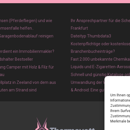
sen (Pferdefliegen) und wie
Ihr Ansprechpartner für die Sch
emsenfalle helfen..
Frankfurt
 Garagenbodenablauf reinigen
Dateityp Thumbdata3
Kostenpflichtige oder kostenlos
verdient ein Immobilienmakler?
Branchenbucheinträge?
halter Bestseller
Fast 2.000 unbekannte Chemikal
Liquids und E-Zigaretten-Aeros
ung Camper mit Holz & Filz für
au
Schnell und günstig Kataloge on
lplatz in Zeeland von dem aus
Umwandlung der Webseite in ein
nuten am Strand sind
& Android: Eine gute Idee?
Um Ihnen op
Informatione
Zustimmung 
Ihrem Surfve
Zustimmung 
Merkmale be