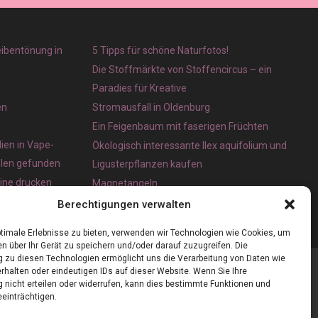
eibentönung in
5 Tipps für schöne Naturfotos!
Die Stoffmärkte von Stoffencircus – ein
Paradies für Kreative
en
Stromausfall in Oldenburg
Ein Feigenbaum mit faserigen Früchten
ien in Vape-
Ökologisch interessante Ilex aquifolium und
olen gefunden
Ligusterpflanzen kaufen
line drucken
Magnetangeln
e App für iOS
Berechtigungen verwalten
timale Erlebnisse zu bieten, verwenden wir Technologien wie Cookies, um
n über Ihr Gerät zu speichern und/oder darauf zuzugreifen. Die
zu diesen Technologien ermöglicht uns die Verarbeitung von Daten wie
rhalten oder eindeutigen IDs auf dieser Website. Wenn Sie Ihre
nicht erteilen oder widerrufen, kann dies bestimmte Funktionen und
einträchtigen.