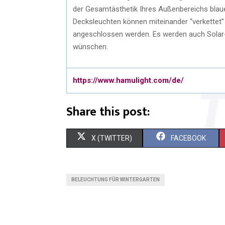
der Gesamtästhetik Ihres Außenbereichs blau
Decksleuchten können miteinander “verkettet”
angeschlossen werden. Es werden auch Solar
wünschen.
https://www.hamulight.com/de/
Share this post:
S
S
X (TWITTER)
FACEBOOK
H
H
A
A
BELEUCHTUNG FÜR WINTERGARTEN
R
R
E
E