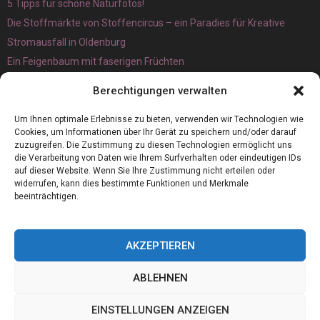
5 Tipps für schöne Naturfotos!
Die Stoffmärkte von Stoffencircus – ein Paradies für Kreative
Stromausfall in Oldenburg
Ein Feigenbaum mit faserigen Früchten
Ökologisch interessante Ilex aquifolium und Ligusterpflanzen
Berechtigungen verwalten
kaufen
Magnetangeln
Um Ihnen optimale Erlebnisse zu bieten, verwenden wir Technologien wie
Cookies, um Informationen über Ihr Gerät zu speichern und/oder darauf
zuzugreifen. Die Zustimmung zu diesen Technologien ermöglicht uns
die Verarbeitung von Daten wie Ihrem Surfverhalten oder eindeutigen IDs
auf dieser Website. Wenn Sie Ihre Zustimmung nicht erteilen oder
widerrufen, kann dies bestimmte Funktionen und Merkmale
beeinträchtigen.
AKZEPTIEREN
ABLEHNEN
@2023 - www.Thermovett.de. All Right Reserved.
EINSTELLUNGEN ANZEIGEN