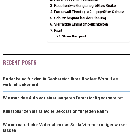
N
N
N
N
N
T
O
Rauchentwicklung als größtes Risiko
E
I
Fassawall Firestop A2 – geprüfter Schutz
E
K
S
N
Schutz beginnt bei der Planung
Vielfältige Einsatzmöglichkeiten
R
T
Fazit
Share this post:
)
RECENT POSTS
Bodenbelag für den Außenbereich Ihres Bootes: Worauf es
wirklich ankommt
Wie man das Auto vor einer längeren Fahrt richtig vorbereitet
Kunstpflanzen als stilvolle Dekoration für jeden Raum
Warum natürliche Materialien das Schlafzimmer ruhiger wirken
lassen