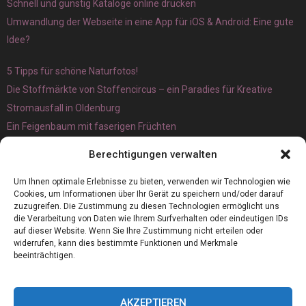
Schnell und günstig Kataloge online drucken
Umwandlung der Webseite in eine App für iOS & Android: Eine gute
Idee?
5 Tipps für schöne Naturfotos!
Die Stoffmärkte von Stoffencircus – ein Paradies für Kreative
Stromausfall in Oldenburg
Ein Feigenbaum mit faserigen Früchten
Ökologisch interessante Ilex aquifolium und Ligusterpflanzen
Berechtigungen verwalten
kaufen
Magnetangeln
Um Ihnen optimale Erlebnisse zu bieten, verwenden wir Technologien wie
Cookies, um Informationen über Ihr Gerät zu speichern und/oder darauf
zuzugreifen. Die Zustimmung zu diesen Technologien ermöglicht uns
die Verarbeitung von Daten wie Ihrem Surfverhalten oder eindeutigen IDs
auf dieser Website. Wenn Sie Ihre Zustimmung nicht erteilen oder
widerrufen, kann dies bestimmte Funktionen und Merkmale
beeinträchtigen.
AKZEPTIEREN