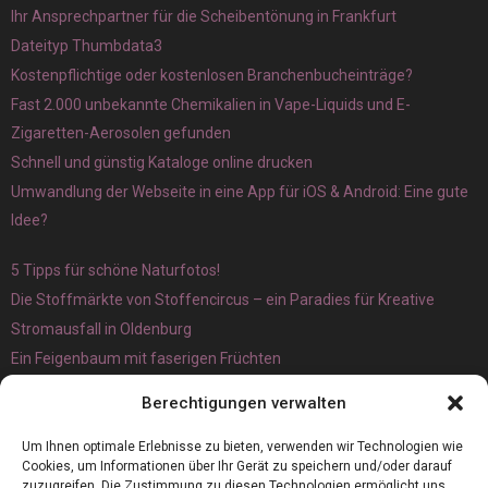
Ihr Ansprechpartner für die Scheibentönung in Frankfurt
Dateityp Thumbdata3
Kostenpflichtige oder kostenlosen Branchenbucheinträge?
Fast 2.000 unbekannte Chemikalien in Vape-Liquids und E-
Zigaretten-Aerosolen gefunden
Schnell und günstig Kataloge online drucken
Umwandlung der Webseite in eine App für iOS & Android: Eine gute
Idee?
5 Tipps für schöne Naturfotos!
Die Stoffmärkte von Stoffencircus – ein Paradies für Kreative
Stromausfall in Oldenburg
Ein Feigenbaum mit faserigen Früchten
Ökologisch interessante Ilex aquifolium und Ligusterpflanzen
Berechtigungen verwalten
kaufen
Magnetangeln
Um Ihnen optimale Erlebnisse zu bieten, verwenden wir Technologien wie
Cookies, um Informationen über Ihr Gerät zu speichern und/oder darauf
zuzugreifen. Die Zustimmung zu diesen Technologien ermöglicht uns