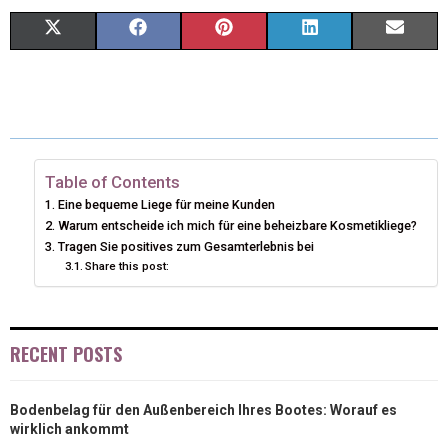
S
S
S
S
S
X
F
P
L
E
H
H
H
H
H
(
A
I
I
M
A
A
A
A
A
T
C
N
N
A
R
R
R
R
R
W
E
T
K
I
E
E
E
E
E
I
B
E
E
L
Table of Contents
Eine bequeme Liege für meine Kunden
O
O
O
O
O
T
O
R
D
Warum entscheide ich mich für eine beheizbare Kosmetikliege?
N
N
N
N
N
Tragen Sie positives zum Gesamterlebnis bei
T
O
E
I
Share this post:
E
K
S
N
R
T
RECENT POSTS
)
Bodenbelag für den Außenbereich Ihres Bootes: Worauf es
wirklich ankommt