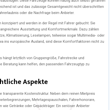
gesausflügen. Diese Fahrzeuge können häufig auch selbst gefahren
eichend ist und das zulässige Gesamtgewicht nicht überschritten
 Fahrerlaubnis oder die Nachfrage beim Anbieter.
konzipiert und werden in der Regel mit Fahrer gebucht. Sie
mfangreichere Ausstattung und Komfortmerkmale. Dazu zählen
tze, Klimatisierung, Leselampen, teilweise sogar Multimedia- oder
wa ins europäische Ausland, sind diese Komfortfaktoren nicht zu
s hängt letztlich von Gruppengröße, Fahrstrecke und
le Beratung kann helfen, den passenden Fahrzeugtyp zu
htliche Aspekte
die transparente Kostenstruktur. Neben dem reinen Mietpreis
lometerbegrenzungen, Mehrtagespauschalen, Fahrerhonorare,
 wie Getränke oder Gepäckträger. Ein seriöser Anbieter