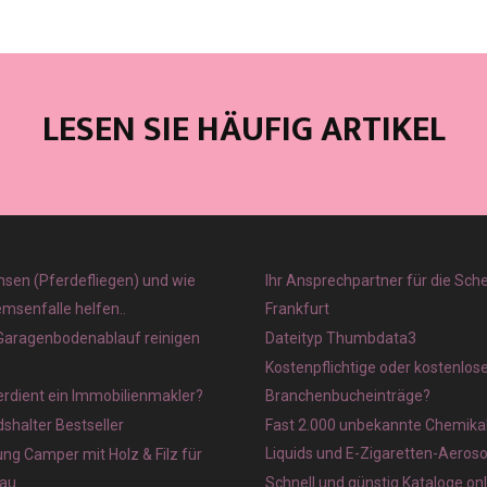
LESEN SIE HÄUFIG ARTIKEL
sen (Pferdefliegen) und wie
Ihr Ansprechpartner für die Sch
emsenfalle helfen..
Frankfurt
 Garagenbodenablauf reinigen
Dateityp Thumbdata3
Kostenpflichtige oder kostenlos
verdient ein Immobilienmakler?
Branchenbucheinträge?
halter Bestseller
Fast 2.000 unbekannte Chemikal
Liquids und E-Zigaretten-Aeros
ung Camper mit Holz & Filz für
au
Schnell und günstig Kataloge on