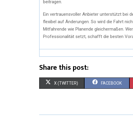
beitragen.
Ein vertrauensvoller Anbieter unterstützt bei
flexibel auf Änderungen. So wird die Fahrt nic
Mitfahrende wie Planende gleichermaßen. Wer 
Professionalität setzt, schafft die besten V
Share this post:
S
S
X (TWITTER)
FACEBOOK
H
H
A
A
R
R
E
E