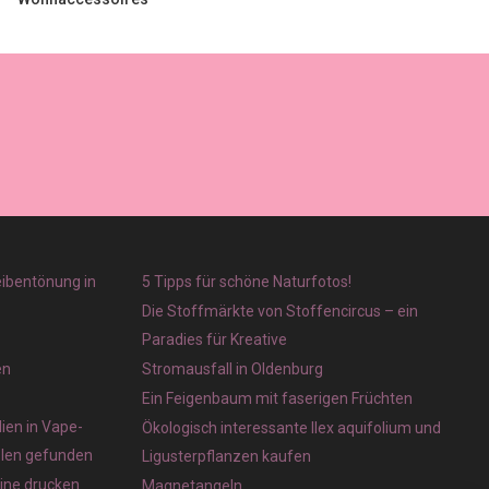
eibentönung in
5 Tipps für schöne Naturfotos!
Die Stoffmärkte von Stoffencircus – ein
Paradies für Kreative
en
Stromausfall in Oldenburg
Ein Feigenbaum mit faserigen Früchten
ien in Vape-
Ökologisch interessante Ilex aquifolium und
olen gefunden
Ligusterpflanzen kaufen
line drucken
Magnetangeln