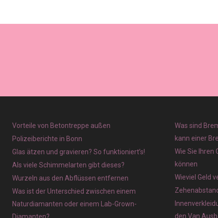
Vorteile von Betontreppe außen
Was sind Brem
kann einer Br
Polizeiberichte in Bonn
Wie Sie Ihren
Glas ätzen und gravieren? So funktioniert’s!
können
Als viele Schimmelarten gibt dieses?
Wieviel Geld 
Wurzeln aus den Abflüssen entfernen
Zehenabstands
Was ist der Unterschied zwischen einem
Innenverkleid
Naturdiamanten oder einem Lab-Grown-
den Van Ausb
Diamanten?