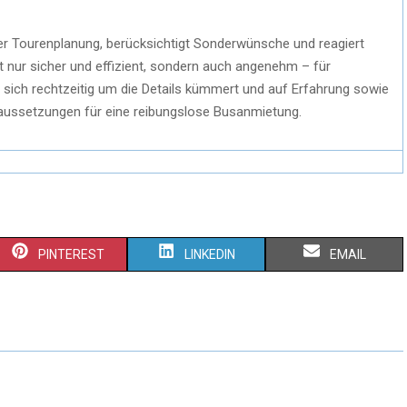
 der Tourenplanung, berücksichtigt Sonderwünsche und reagiert
ht nur sicher und effizient, sondern auch angenehm – für
sich rechtzeitig um die Details kümmert und auf Erfahrung sowie
oraussetzungen für eine reibungslose Busanmietung.
S
S
S
PINTEREST
LINKEDIN
EMAIL
H
H
H
A
A
A
R
R
R
E
E
E