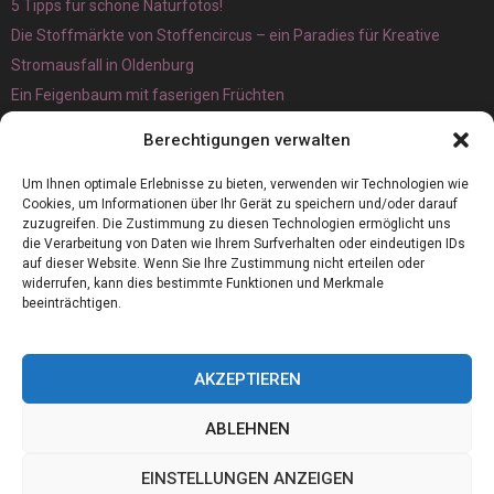
5 Tipps für schöne Naturfotos!
Die Stoffmärkte von Stoffencircus – ein Paradies für Kreative
Stromausfall in Oldenburg
Ein Feigenbaum mit faserigen Früchten
Ökologisch interessante Ilex aquifolium und Ligusterpflanzen
Berechtigungen verwalten
kaufen
Magnetangeln
Um Ihnen optimale Erlebnisse zu bieten, verwenden wir Technologien wie
Cookies, um Informationen über Ihr Gerät zu speichern und/oder darauf
zuzugreifen. Die Zustimmung zu diesen Technologien ermöglicht uns
die Verarbeitung von Daten wie Ihrem Surfverhalten oder eindeutigen IDs
auf dieser Website. Wenn Sie Ihre Zustimmung nicht erteilen oder
widerrufen, kann dies bestimmte Funktionen und Merkmale
beeinträchtigen.
AKZEPTIEREN
ABLEHNEN
@2023 - www.Thermovett.de. All Right Reserved.
EINSTELLUNGEN ANZEIGEN