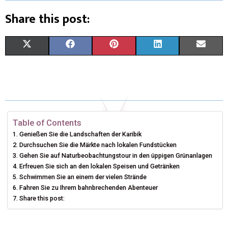
Share this post:
S
S
S
S
S
X
F
P
L
E
H
H
H
H
H
(
A
I
I
M
A
A
A
A
A
T
C
N
N
A
R
R
R
R
R
W
E
T
K
I
E
E
E
E
E
I
B
E
E
L
Table of Contents
Genießen Sie die Landschaften der Karibik
O
O
O
O
O
T
O
R
D
Durchsuchen Sie die Märkte nach lokalen Fundstücken
N
N
N
N
N
Gehen Sie auf Naturbeobachtungstour in den üppigen Grünanlagen
T
O
E
I
Erfreuen Sie sich an den lokalen Speisen und Getränken
E
K
S
N
Schwimmen Sie an einem der vielen Strände
Fahren Sie zu Ihrem bahnbrechenden Abenteuer
R
T
Share this post:
)